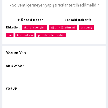
• Solvent içermeyen yapıştırıcılar tercih edilmelidir.
Önceki Haber
Sonraki Haber
Etiketler:
okul alışverişleri
eğitim-öğretim yılı
alışveriş
tse
tse markası
prof. dr. adem şahin
Yorum
Yap
AD SOYAD *
YORUM