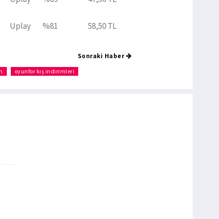
Uplay
%81
58,50 TL
Sonraki Haber
m
oyunfor kış indirimleri