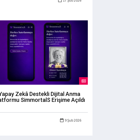
17 Şub 2026
Yapay Zekâ Destekli Dijital Anma
atformu SimmortalS Erişime Açıldı
9 Şub 2026