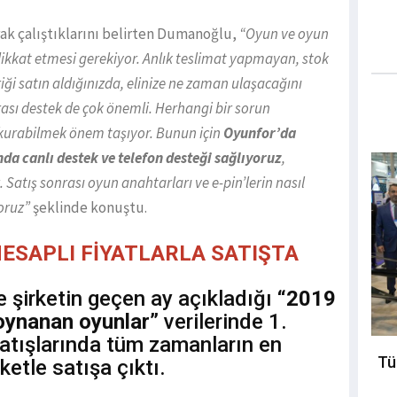
ak çalıştıklarını belirten Dumanoğlu,
“Oyun ve oyun
a dikkat etmesi gerekiyor. Anlık teslimat yapmayan, stok
ği satın aldığınızda, elinize ne zaman ulaşacağını
ası destek de çok önemli. Herhangi bir sorun
kurabilmek önem taşıyor. Bunun için
Oyunfor’da
da canlı destek ve telefon desteği
sağlıyoruz
,
 Satış sonrası oyun anahtarları ve e-pin’lerin nasıl
oruz”
şeklinde konuştu.
 HESAPLI FİYATLARLA SATIŞTA
e şirketin geçen ay açıkladığı
“2019
 oynanan oyunlar”
verilerinde 1.
atışlarında tüm zamanların en
Tü
ketle satışa çıktı.