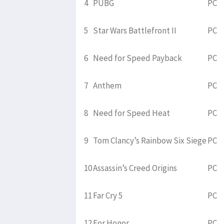
4
PUBG
PC
5
Star Wars Battlefront II
PC
6
Need for Speed Payback
PC
7
Anthem
PC
8
Need for Speed Heat
PC
9
Tom Clancy’s Rainbow Six Siege
PC
10
Assassin’s Creed Origins
PC
11
Far Cry 5
PC
12
For Honor
PC