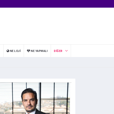
I
NE LOJI
NE YAPMALI
DIĞER