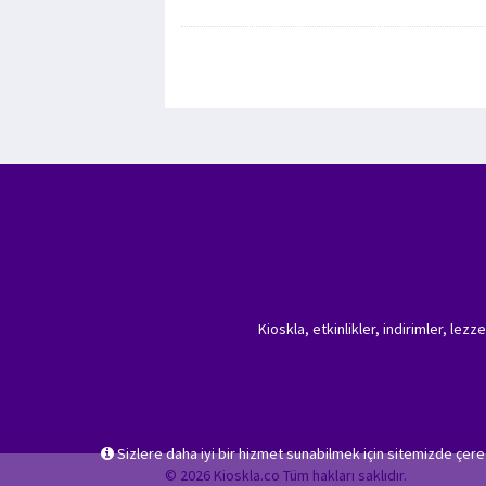
Kioskla, etkinlikler, indirimler, lez
Sizlere daha iyi bir hizmet sunabilmek için sitemizde çer
© 2026 Kioskla.co Tüm hakları saklıdır.