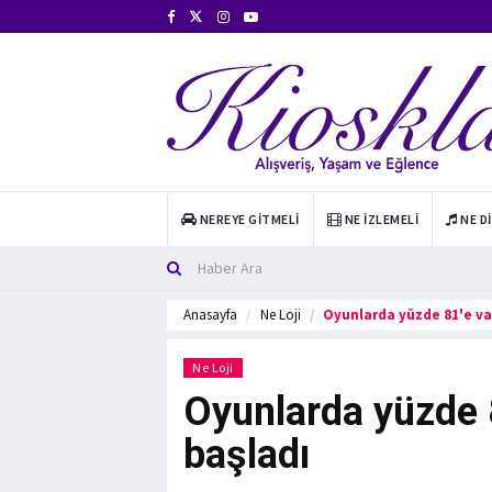
NEREYE GITMELI
NE İZLEMELI
NE D
Anasayfa
Ne Loji
Oyunlarda yüzde 81'e var
Ne Loji
Oyunlarda yüzde 8
başladı