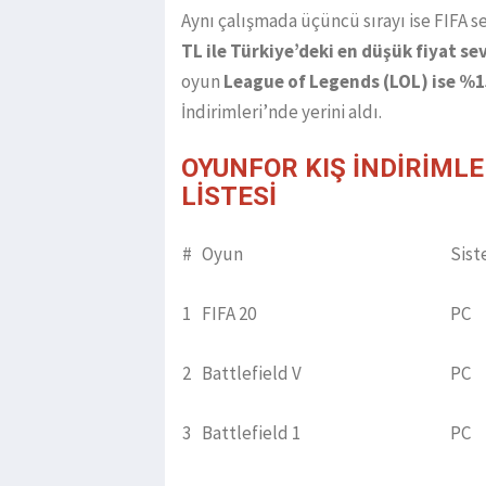
Aynı çalışmada üçüncü sırayı ise FIFA 
TL ile Türkiye’deki en düşük fiyat se
oyun
League of Legends (LOL) ise %1
İndirimleri’nde yerini aldı.
OYUNFOR KIŞ İNDİRİML
LİSTESİ
#
Oyun
Sis
1
FIFA 20
PC
2
Battlefield V
PC
3
Battlefield 1
PC