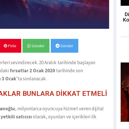
Di
Ko
Pinle
Gönder
Gönder
verleri sevindirecek. 20 Aralık tarihinde başlayan
ndaki
fırsatlar 2 Ocak 2020
tarihinde son
m
3 Ocak
’ta sonlanacak.
AKLAR BUNLARA DİKKAT ETMELİ
anoğlu
, milyonlarca oyuncuya hizmet veren dijital
etkili satıcısı
olarak, oyunları ve içerikleri ilk