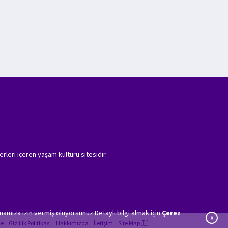
erleri içeren yaşam kültürü sitesidir.
amıza izin vermiş oluyorsunuz.Detaylı bilgi almak için
Çerez
X
ye
Gizlilik Politikası
Hakkımızda
İletişim
Site Map