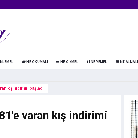
INLEMELI
NE OKUMALI
NE GIYMELI
NE YEMELI
NE ALMAL
an kış indirimi başladı
1'e varan kış indirimi