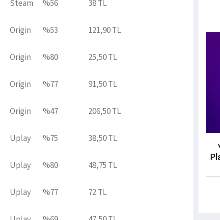
Steam
%56
38 TL
Origin
%53
121,90 TL
Origin
%80
25,50 TL
Origin
%77
91,50 TL
Origin
%47
206,50 TL
Uplay
%75
38,50 TL
Pl
Uplay
%80
48,75 TL
Uplay
%77
72 TL
Uplay
%69
47,50 TL