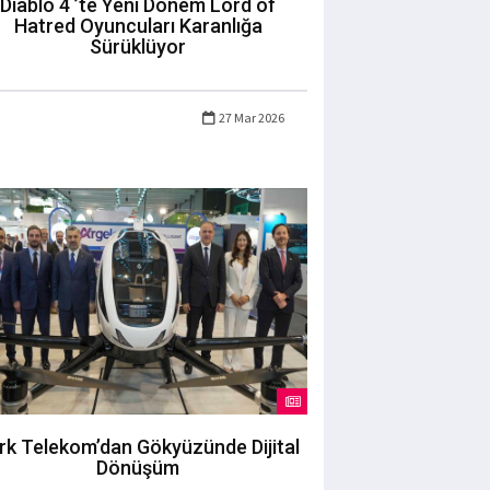
Diablo 4 ’te Yeni Dönem Lord of
Hatred Oyuncuları Karanlığa
Sürüklüyor
27 Mar 2026
rk Telekom’dan Gökyüzünde Dijital
Dönüşüm