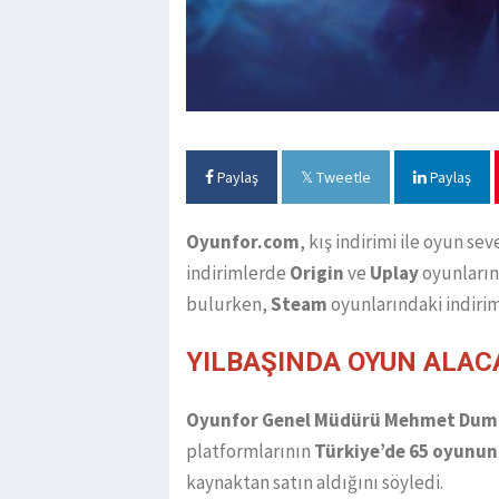
Paylaş
Tweetle
Paylaş
Oyunfor.com
, kış indirimi ile oyun se
indirimlerde
Origin
ve
Uplay
oyunları
bulurken,
Steam
oyunlarındaki indiri
YILBAŞINDA OYUN ALAC
Oyunfor Genel Müdürü Mehmet Dum
platformlarının
Türkiye’de 65 oyunun y
kaynaktan satın aldığını söyledi.