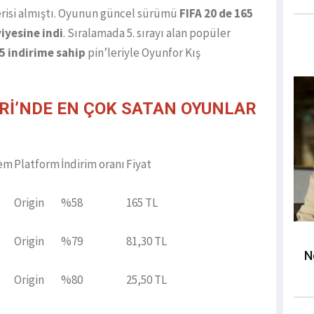
serisi almıştı. Oyunun güncel sürümü
FIFA 20 de 165
viyesine indi
. Sıralamada 5. sırayı alan popüler
5 indirime sahip
pin’leriyle Oyunfor Kış
ERİ’NDE EN ÇOK SATAN OYUNLAR
tem
Platform
İndirim oranı
Fiyat
Origin
%58
165 TL
Origin
%79
81,30 TL
N
Origin
%80
25,50 TL