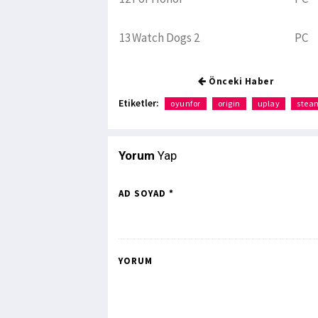
13
Watch Dogs 2
PC
Önceki Haber
Etiketler:
oyunfor
origin
uplay
stea
Yorum
Yap
AD SOYAD *
YORUM