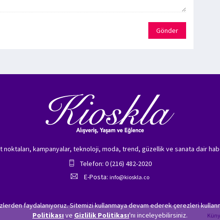
Gönder
zet noktaları, kampanyalar, teknoloji, moda, trend, güzellik ve sanata dair hab
Telefon: 0 (216) 482-2020
E-Posta:
info@kioskla.co
ezlerden faydalanıyoruz. Sitemizi kullanmaya devam ederek çerezleri kullanm
Politikası
ve
Gizlilik Politikası
'nı inceleyebilirsiniz.
Kün