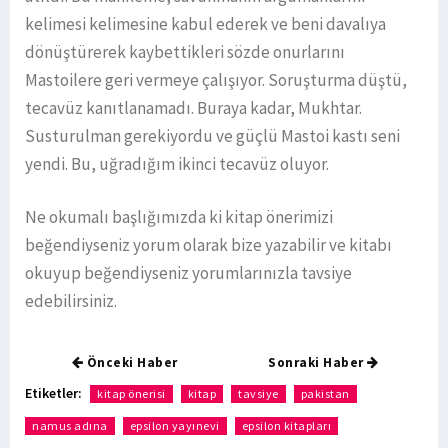
kelimesi kelimesine kabul ederek ve beni davalıya
dönüştürerek kaybettikleri sözde onurlarını
Mastoilere geri vermeye çalışıyor. Soruşturma düştü,
tecavüz kanıtlanamadı. Buraya kadar, Mukhtar.
Susturulman gerekiyordu ve güçlü Mastoi kastı seni
yendi. Bu, uğradığım ikinci tecavüz oluyor.
Ne okumalı başlığımızda ki kitap önerimizi
beğendiyseniz yorum olarak bize yazabilir ve kitabı
okuyup beğendiyseniz yorumlarınızla tavsiye
edebilirsiniz.
Önceki Haber
Sonraki Haber
Etiketler:
kitap önerisi
kitap
tavsiye
pakistan
namus adına
epsilon yayınevi
epsilon kitapları