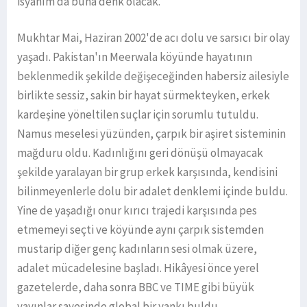
isyanım da buna denk olacak.”
Mukhtar Mai, Haziran 2002'de acı dolu ve sarsıcı bir olay
yaşadı. Pakistan'ın Meerwala köyünde hayatının
beklenmedik şekilde değişeceğinden habersiz ailesiyle
birlikte sessiz, sakin bir hayat sürmekteyken, erkek
kardeşine yöneltilen suçlar için sorumlu tutuldu.
Namus meselesi yüzünden, çarpık bir aşiret sisteminin
mağduru oldu. Kadınlığını geri dönüşü olmayacak
şekilde yaralayan bir grup erkek karşısında, kendisini
bilinmeyenlerle dolu bir adalet denklemi içinde buldu.
Yine de yaşadığı onur kırıcı trajedi karşısında pes
etmemeyi seçti ve köyünde aynı çarpık sistemden
mustarip diğer genç kadınların sesi olmak üzere,
adalet mücadelesine başladı. Hikâyesi önce yerel
gazetelerde, daha sonra BBC ve TIME gibi büyük
yayınlar sayesinde global bir yankı buldu.