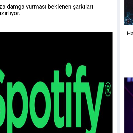
aza damga vurması beklenen şarkıları
zırlıyor.
Ha