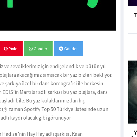
T
Pinle
Gönder
Gönder
iz ve sevdiklerimiz için endişelendik ve bütün yıl
lajlara akacağımız sımsıcak bir yaz bizleri bekliyor.
 şarkıya özel bir dans koreografisi ile herkesin
 EDIS’in Martılar adlı şarkısı bu yaz plajlara, dans
aşladı bile. Bu yaz kulaklarımızdan hiç
adığı zaman Spotify Top 50 Türkiye listesinde uzun
n adlı kaydı olacak gibi görünüyor.
Y
 Hadise’nin Hay Hay adlı şarkısı, Kaan