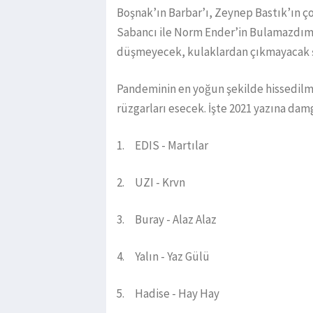
Boşnak’ın Barbar’ı, Zeynep Bastık’ın ç
Sabancı ile Norm Ender’in Bulamazdım a
düşmeyecek, kulaklardan çıkmayacak şa
Pandeminin en yoğun şekilde hissedilme
rüzgarları esecek. İşte 2021 yazına dam
1. EDIS - Martılar
2. UZI - Krvn
3. Buray - Alaz Alaz
4. Yalın - Yaz Gülü
5. Hadise - Hay Hay