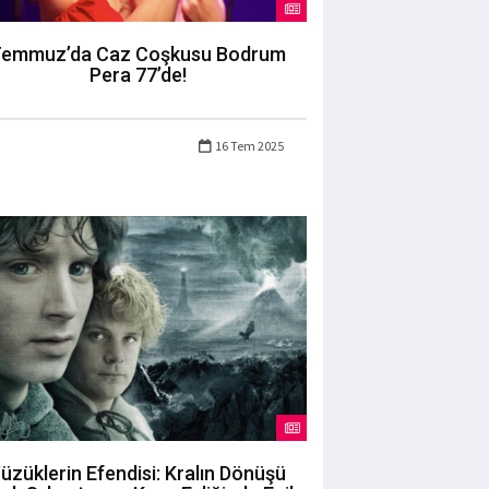
emmuz’da Caz Coşkusu Bodrum
Pera 77’de!
16 Tem 2025
üzüklerin Efendisi: Kralın Dönüşü