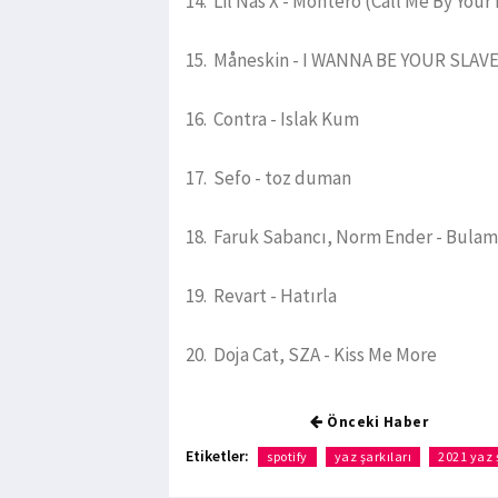
14. Lil Nas X - Montero (Call Me By You
15. Måneskin - I WANNA BE YOUR SLAV
16. Contra - Islak Kum
17. Sefo - toz duman
18. Faruk Sabancı, Norm Ender - Bula
19. Revart - Hatırla
20. Doja Cat, SZA - Kiss Me More
Önceki Haber
Etiketler:
spotify
yaz şarkıları
2021 yaz ş