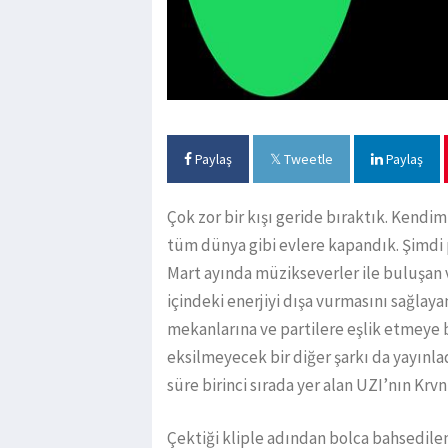
Paylaş
Tweetle
Paylaş
Çok zor bir kışı geride bıraktık. Kendim
tüm dünya gibi evlere kapandık. Şimdi p
Mart ayında müzikseverler ile buluşan ve
içindeki enerjiyi dışa vurmasını sağlayan
mekanlarına ve partilere eşlik etmeye b
eksilmeyecek bir diğer şarkı da yayınl
süre birinci sırada yer alan UZI’nın Krv
Çektiği kliple adından bolca bahsedilen