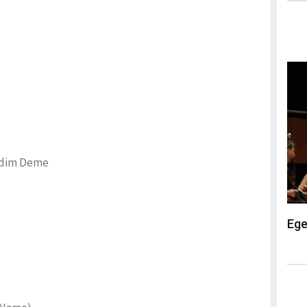
medim Deme
Ege