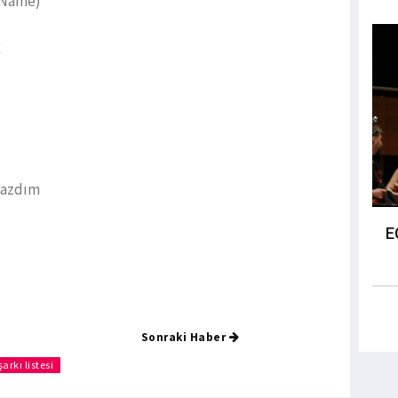
r Name)
E
mazdım
E
Sonraki Haber
arkı listesi