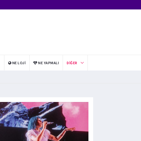
I
NE LOJI
NE YAPMALI
DIĞER