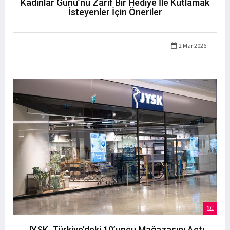
Kadınlar Günü’nü Zarif Bir Hediye İle Kutlamak
İsteyenler İçin Öneriler
2 Mar 2026
JYSK, Türkiye’deki 10’uncu Mağazasını Açtı