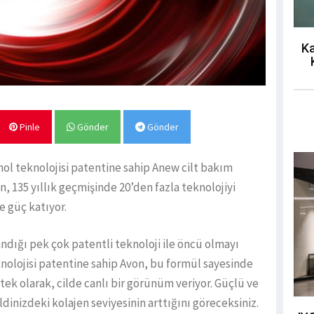
Ka
Pinle
Gönder
Gönder
nol teknolojisi patentine sahip Anew cilt bakım
, 135 yıllık geçmişinde 20’den fazla teknolojiyi
e güç katıyor.
andığı pek çok patentli teknoloji ile öncü olmayı
nolojisi patentine sahip Avon, bu formül sayesinde
tek olarak, cilde canlı bir görünüm veriyor. Güçlü ve
ldinizdeki kolajen seviyesinin arttığını göreceksiniz.