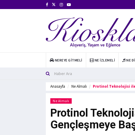
NEREYE GITMELI
NE İZLEMELI
NE D
Anasayfa
Ne Almalı
Protinol Teknolojisi i
Ne Almalı
Protinol Teknoloji
Gençleşmeye Baş