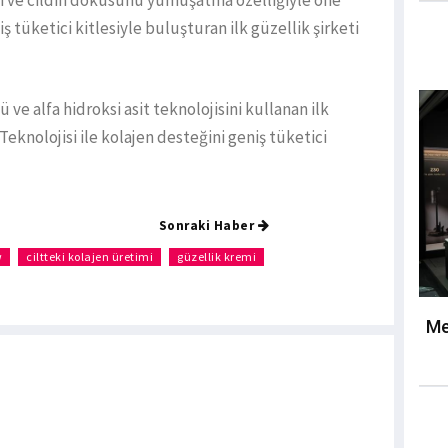
eri ve cildin dokusunu yumuşatma özelliğiyle öne
iş tüketici kitlesiyle buluşturan ilk güzellik şirketi
 ve alfa hidroksi asit teknolojisini kullanan ilk
Teknolojisi ile kolajen desteğini geniş tüketici
Sonraki Haber
w
ciltteki kolajen üretimi
güzellik kremi
Me