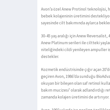
Avon’a özel Anew Protinol teknolojisi
bebek kolajeninin üretimini destekliyor.
sayesinde cilt bakımında aylarca beklem
30-45 yaş aralığı için Anew Reversalist, 
Anew Platinum serileri ile ciltteki yaş
niteliğindeki cildi yenileyen ampuller i
destekler.
Kozmetik endüstrisinde çığır açan 20’de
geçiren Avon, 1986’da sunduğu BioAdv
okuyan bir bileşen olan saf retinol kulla
bakım mucizesi’ olarak adlandırdığı ret
zamanda kolajen üretimini de artırıyor.