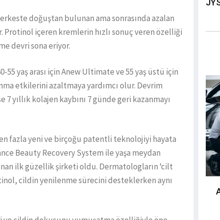
JYS
, herkeste doğuştan bulunan ama sonrasında azalan
 Protinol içeren kremlerin hızlı sonuç veren özelliği
e devri sona eriyor.
40-55 yaş arası için Anew Ultimate ve 55 yaş üstü için
lanma etkilerini azaltmaya yardımcı olur. Devrim
se 7 yıllık kolajen kaybını 7 günde geri kazanmayı
n fazla yeni ve birçoğu patentli teknolojiyi hayata
ance Beauty Recovery System ile yaşa meydan
nan ilk güzellik şirketi oldu. Dermatologların ‘cilt
inol, cildin yenilenme sürecini desteklerken aynı