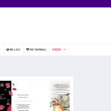
I
NE LOJI
NE YAPMALI
DIĞER