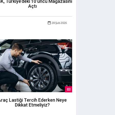
K, Türkiye’deki 10’uncu Mağazasını
Açtı
28 Şub 2026
Araç Lastiği Tercih Ederken Neye
Dikkat Etmeliyiz?