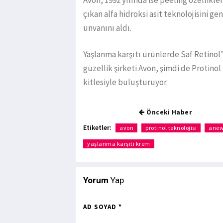
Avon, 1992 yılında ise peeling özellikl
çıkan alfa hidroksi asit teknolojisini gen
unvanını aldı.
Yaşlanma karşıtı ürünlerde Saf Retinol’ü
güzellik şirketi Avon, şimdi de Protinol 
kitlesiyle buluşturuyor.
Önceki Haber
Etiketler:
avon
protinol teknolojisi
ane
yaşlanma karşıtı krem
Yorum
Yap
AD SOYAD *