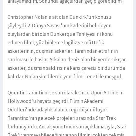
anlayamadım. Sonunda ağaçlardan geçip görebildim."
Christopher Nolan'a ait olan Dunkirk'ün konusu
şöyleydi: 2. Dünya Savaşı'nın kaderini belirleyen
olaylardan biri olan Dunkerque Tahliyesi'ni konu
edinen filmi, yüz binlerce İngiliz ve müttefik
askerlerinin, düşman askerleri tarafından etrafının
sarılması ile başlar. Arkaları deniz olan bir yerde sıkışan
askerler, düşman saldırısına karşı çaresiz bir durumda
kalırlar. Nolan şimdilerde yeni filmi Tenet ile meşgul.
Quentin Tarantino ise son olarak Once Upon A Time In
Hollywood'u hayata geçirdi. Filmin Akademi
Ödülleri'nde adaylık alabileceği düşünülüyor.
Tarantino'nın gelecek projeleri arasında Star Trek
bulunuyordu. Ancak yönetmen son açıklamasıyla, Star
Trek'i yapmayabileceğini ve son filmini çoktan çekmiş