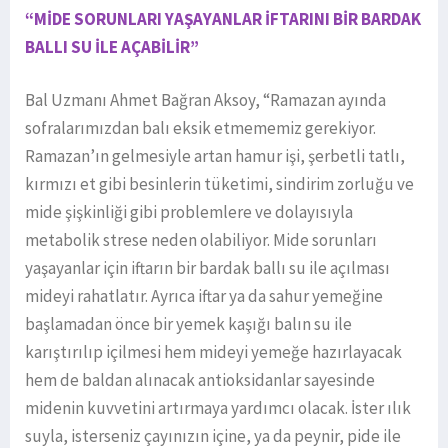
“MİDE SORUNLARI YAŞAYANLAR İFTARINI BİR BARDAK
BALLI SU İLE AÇABİLİR”
Bal Uzmanı Ahmet Bağran Aksoy, “Ramazan ayında
sofralarımızdan balı eksik etmememiz gerekiyor.
Ramazan’ın gelmesiyle artan hamur işi, şerbetli tatlı,
kırmızı et gibi besinlerin tüketimi, sindirim zorluğu ve
mide şişkinliği gibi problemlere ve dolayısıyla
metabolik strese neden olabiliyor. Mide sorunları
yaşayanlar için iftarın bir bardak ballı su ile açılması
mideyi rahatlatır. Ayrıca iftar ya da sahur yemeğine
başlamadan önce bir yemek kaşığı balın su ile
karıştırılıp içilmesi hem mideyi yemeğe hazırlayacak
hem de baldan alınacak antioksidanlar sayesinde
midenin kuvvetini artırmaya yardımcı olacak. İster ılık
suyla, isterseniz çayınızın içine, ya da peynir, pide ile