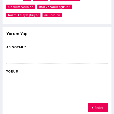
sindirim sorunları
iftar ve sahur öğünleri
hazmı kolaylaştırıyor
arı ürünleri
Yorum
Yap
AD SOYAD *
YORUM
Gönder