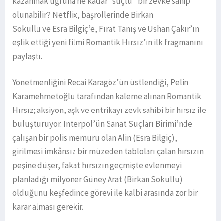
kazanmak uğruna ne kadar “suçlu” bir zevke sahip
olunabilir? Netflix, başrollerinde Birkan
Sokullu ve Esra Bilgiç’e, Fırat Tanış ve Ushan Çakır’ın
eşlik ettiği yeni filmi Romantik Hırsız’ın ilk fragmanını
paylaştı.
Yönetmenliğini Recai Karagöz’ün üstlendiği, Pelin
Karamehmetoğlu tarafından kaleme alınan Romantik
Hırsız; aksiyon, aşk ve entrikayı zevk sahibi bir hırsız ile
buluşturuyor. Interpol’ün Sanat Suçları Birimi’nde
çalışan bir polis memuru olan Alin (Esra Bilgiç),
girilmesi imkânsız bir müzeden tabloları çalan hırsızın
peşine düşer, fakat hırsızın geçmişte evlenmeyi
planladığı milyoner Güney Arat (Birkan Sokullu)
olduğunu keşfedince görevi ile kalbi arasında zor bir
karar alması gerekir.