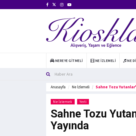
NEREYE GITMELI
NE İZLEMELI
NE D
Anasayfa
Ne İzlemeli
Sahne Tozu Yutanlar'
Ne İzlemeli
Yerli
Sahne Tozu Yutan
Yayında