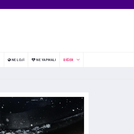
I
NE LOJI
NE YAPMALI
DIĞER