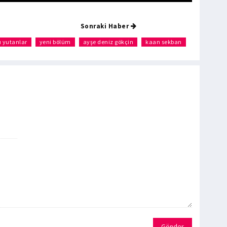
Sonraki Haber
 yutanlar
yeni bölüm
ayşe deniz gökçin
kaan sekban
Gönder