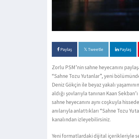
Paylaş
Tweetle
Paylaş
Zorlu PSM’nin sahne heyecanını paylaşan
“Sahne Tozu Yutanlar”, yeni bölümünde
Deniz Gökçin ile beyaz yakalı yaşamının
aldığı şovlarıyla tanınan Kaan Sekban’ı b
sahne heyecanını aynı coşkuyla hisseden
anılarıyla anlattıkları “Sahne Tozu Y
kanalından izleyebilirsiniz.
Yeni formatlardaki dijital içerikleriyle