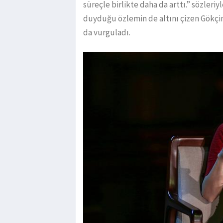
süreçle birlikte daha da arttı.” sözleri
duyduğu özlemin de altını çizen Gökçin
da vurguladı.