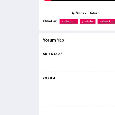
Önceki Haber
Etiketler:
zorlu psm
youtube
sahne tozu
Yorum
Yap
AD SOYAD *
YORUM