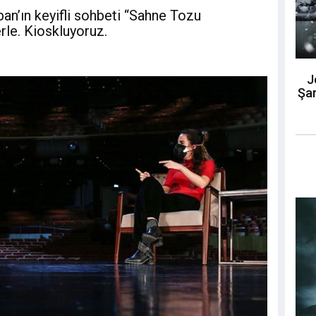
n’ın keyifli sohbeti “Sahne Tozu
rle. Kioskluyoruz.
J
Şar