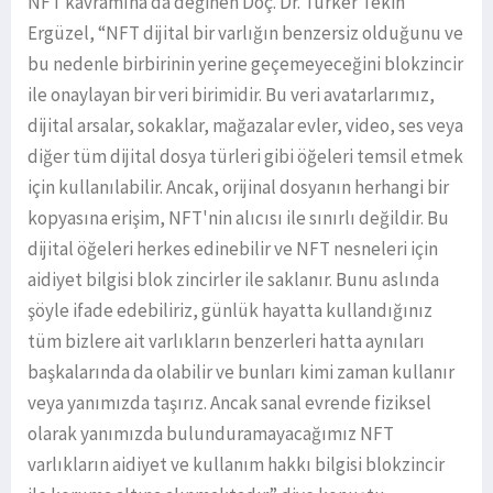
NFT kavramına da değinen Doç. Dr. Türker Tekin
Ergüzel, “NFT dijital bir varlığın benzersiz olduğunu ve
bu nedenle birbirinin yerine geçemeyeceğini blokzincir
ile onaylayan bir veri birimidir. Bu veri avatarlarımız,
dijital arsalar, sokaklar, mağazalar evler, video, ses veya
diğer tüm dijital dosya türleri gibi öğeleri temsil etmek
için kullanılabilir. Ancak, orijinal dosyanın herhangi bir
kopyasına erişim, NFT'nin alıcısı ile sınırlı değildir. Bu
dijital öğeleri herkes edinebilir ve NFT nesneleri için
aidiyet bilgisi blok zincirler ile saklanır. Bunu aslında
şöyle ifade edebiliriz, günlük hayatta kullandığınız
tüm bizlere ait varlıkların benzerleri hatta aynıları
başkalarında da olabilir ve bunları kimi zaman kullanır
veya yanımızda taşırız. Ancak sanal evrende fiziksel
olarak yanımızda bulunduramayacağımız NFT
varlıkların aidiyet ve kullanım hakkı bilgisi blokzincir