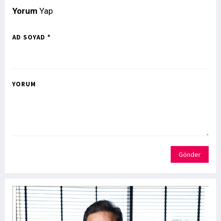
Yorum
Yap
AD SOYAD *
YORUM
Gönder