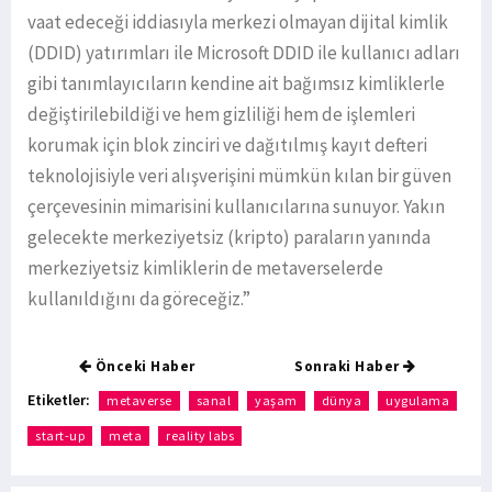
vaat edeceği iddiasıyla merkezi olmayan dijital kimlik
(DDID) yatırımları ile Microsoft DDID ile kullanıcı adları
gibi tanımlayıcıların kendine ait bağımsız kimliklerle
değiştirilebildiği ve hem gizliliği hem de işlemleri
korumak için blok zinciri ve dağıtılmış kayıt defteri
teknolojisiyle veri alışverişini mümkün kılan bir güven
çerçevesinin mimarisini kullanıcılarına sunuyor. Yakın
gelecekte merkeziyetsiz (kripto) paraların yanında
merkeziyetsiz kimliklerin de metaverselerde
kullanıldığını da göreceğiz.”
Önceki Haber
Sonraki Haber
Etiketler:
metaverse
sanal
yaşam
dünya
uygulama
start-up
meta
reality labs