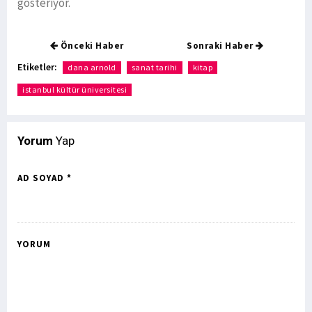
gösteriyor.
Önceki Haber
Sonraki Haber
Etiketler:
dana arnold
sanat tarihi
kitap
istanbul kültür üniversitesi
Yorum
Yap
AD SOYAD *
YORUM