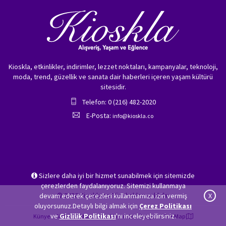
Kioskla, etkinlikler, indirimler, lezzet noktaları, kampanyalar, teknoloji,
moda, trend, güzellik ve sanata dair haberleri içeren yaşam kültürü
sitesidir.
Telefon: 0 (216) 482-2020
E-Posta:
info@kioskla.co
Sizlere daha iyi bir hizmet sunabilmek için sitemizde
çerezlerden faydalanıyoruz. Sitemizi kullanmaya
© 2026 Kioskla.co Tüm hakları saklıdır.
devam ederek çerezleri kullanmamıza izin vermiş
X
oluyorsunuz.Detaylı bilgi almak için
Çerez Politikası
ve
Gizlilik Politikası
'nı inceleyebilirsiniz.
Künye
Gizlilik Politikası
Hakkımızda
İletişim
Site Map