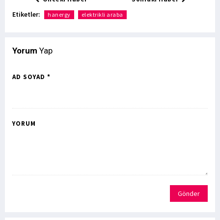
Etiketler:
hanergy
elektrikli araba
Yorum
Yap
AD SOYAD *
YORUM
Gönder