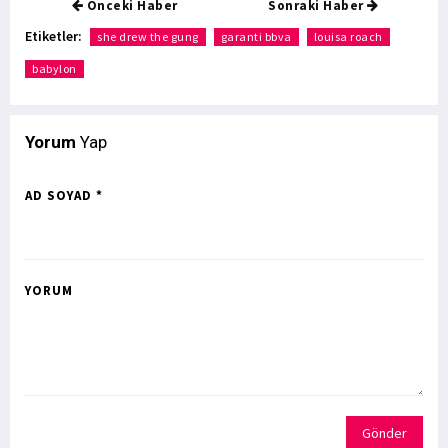
Önceki Haber
Sonraki Haber
Etiketler:
she drew the gung
garanti bbva
louisa roach
babylon
Yorum
Yap
AD SOYAD *
YORUM
Gönder