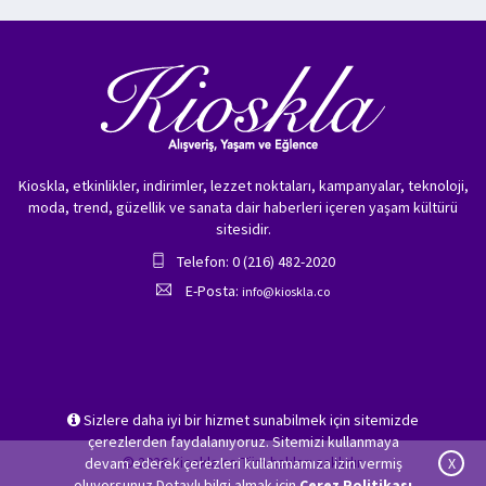
Kioskla, etkinlikler, indirimler, lezzet noktaları, kampanyalar, teknoloji,
moda, trend, güzellik ve sanata dair haberleri içeren yaşam kültürü
sitesidir.
Telefon: 0 (216) 482-2020
E-Posta:
info@kioskla.co
Sizlere daha iyi bir hizmet sunabilmek için sitemizde
çerezlerden faydalanıyoruz. Sitemizi kullanmaya
© 2026 Kioskla.co Tüm hakları saklıdır.
devam ederek çerezleri kullanmamıza izin vermiş
X
oluyorsunuz.Detaylı bilgi almak için
Çerez Politikası