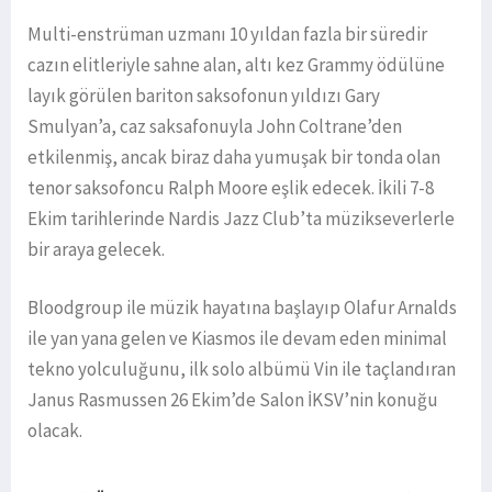
Multi-enstrüman uzmanı 10 yıldan fazla bir süredir
cazın elitleriyle sahne alan, altı kez Grammy ödülüne
layık görülen bariton saksofonun yıldızı Gary
Smulyan’a, caz saksafonuyla John Coltrane’den
etkilenmiş, ancak biraz daha yumuşak bir tonda olan
tenor saksofoncu Ralph Moore eşlik edecek. İkili 7-8
Ekim tarihlerinde Nardis Jazz Club’ta müzikseverlerle
bir araya gelecek.
Bloodgroup ile müzik hayatına başlayıp Olafur Arnalds
ile yan yana gelen ve Kiasmos ile devam eden minimal
tekno yolculuğunu, ilk solo albümü Vin ile taçlandıran
Janus Rasmussen 26 Ekim’de Salon İKSV’nin konuğu
olacak.