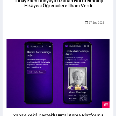
Türkiye’den Dünyaya Uzanan Nöroteknoloji
Hikâyesi Öğrencilere İlham Verdi
17 Şub 2026
Yapay Zekâ Destekli Dijital Anma Platformu