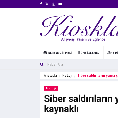
NEREYE GITMELI
NE İZLEMELI
NE D
Anasayfa
Ne Loji
Siber saldırıların yarısı 
Ne Loji
Siber saldırıların 
kaynaklı