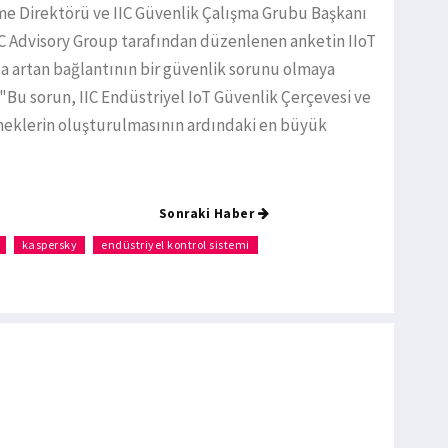
rme Direktörü ve IIC Güvenlik Çalışma Grubu Başkanı
C Advisory Group tarafından düzenlenen anketin IIoT
nda artan bağlantının bir güvenlik sorunu olmaya
 "Bu sorun, IIC Endüstriyel IoT Güvenlik Çerçevesi ve
örneklerin oluşturulmasının ardındaki en büyük
Sonraki Haber
kaspersky
endüstriyel kontrol sistemi