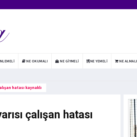
INLEMELI
NE OKUMALI
NE GIYMELI
NE YEMELI
NE ALMAL
çalışan hatası kaynaklı
yarısı çalışan hatası