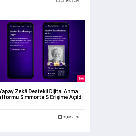
17 Şub 2026
Yapay Zekâ Destekli Dijital Anma
atformu SimmortalS Erişime Açıldı
9 Şub 2026