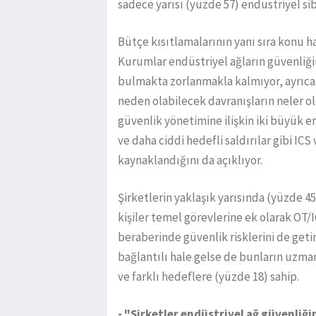
sadece yarısı (yüzde 57) endüstriyel sib
Bütçe kısıtlamalarının yanı sıra konu 
Kurumlar endüstriyel ağların güvenliği
bulmakta zorlanmakla kalmıyor, ayrıca O
neden olabilecek davranışların neler o
güvenlik yönetimine ilişkin iki büyük en
ve daha ciddi hedefli saldırılar gibi IC
kaynaklandığını da açıklıyor.
Şirketlerin yaklaşık yarısında (yüzde 45
kişiler temel görevlerine ek olarak OT/I
beraberinde güvenlik risklerini de geti
bağlantılı hale gelse de bunların uzmanl
ve farklı hedeflere (yüzde 18) sahip.
- "Şirketler endüstriyel ağ güvenliğ