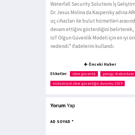
Waterfall Security Solutions İş Gelişti
Dr. Jesus Molina da Kaspersky adına AR
uç cihazları ile bulut hizmetleri arası
devam ettiğini gösterdiğini belirterek,
IoT Olgun Güvenlik Modeli için en iyi 
nedendi.” ifadelerini kullandı.
Önceki Haber
Etiketler:
siber güvenlik
georgy shebuldaev
endüstriyel siber güvenliğin durumu 2019
Yorum
Yap
AD SOYAD *