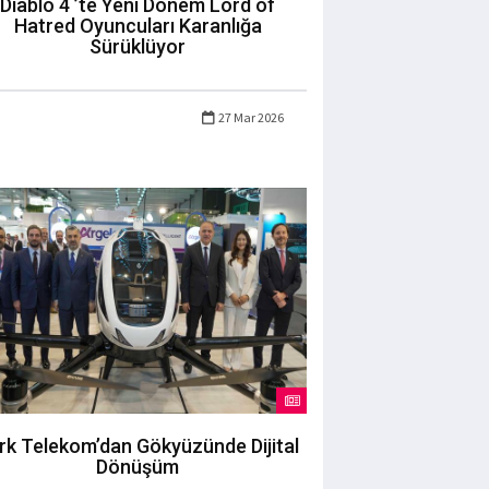
Diablo 4 ’te Yeni Dönem Lord of
Hatred Oyuncuları Karanlığa
Sürüklüyor
27 Mar 2026
rk Telekom’dan Gökyüzünde Dijital
Dönüşüm