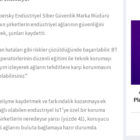
spersky Endüstriyel Siber Güvenlik Marka Müdürü
n şirketlerin endüstriyel ağlarının güvenliğini
rek, şunları kaydetti:
n hataları gibi riskler çözüldüğünde başarılabilir. BT
peratörlerinin düzenli eğitimi ile teknik korumayı
aşım izleyerek ağların tehditlere karşı korunmasını
labilirsiniz.”
Pl
 gelişme kaydetmek ve farkındalık kazanmaya ek
ğlı olabilen endüstriyel IoT’ye özel bir koruma
irketlerin neredeyse yarısı (yüzde 41), koruyucu
ICS ağlarını buluta bağlamaya hazır durumda.