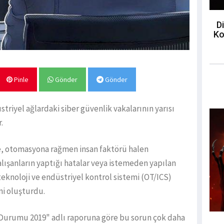
Di
Ko
Pinle
Gönder
Gönder
triyel ağlardaki siber güvenlik vakalarının yarısı
.
e, otomasyona rağmen insan faktörü halen
Çalışanların yaptığı hatalar veya istemeden yapılan
teknoloji ve endüstriyel kontrol sistemi (OT/ICS)
ni oluşturdu.
n Durumu 2019" adlı raporuna göre bu sorun çok daha