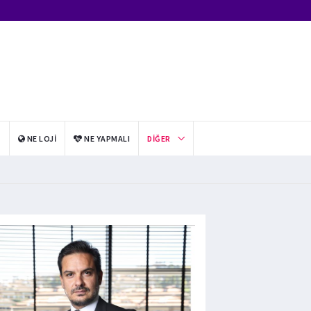
I
NE LOJI
NE YAPMALI
DIĞER