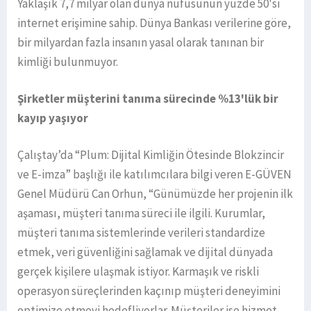
Yaklaşık 7,7 milyar olan dünya nüfusunun yüzde 50'si
internet erişimine sahip. Dünya Bankası verilerine göre,
bir milyardan fazla insanın yasal olarak tanınan bir
kimliği bulunmuyor.
Şirketler müşterini tanıma sürecinde %13'lük bir
kayıp yaşıyor
Çalıştay’da “Plum: Dijital Kimliğin Ötesinde Blokzincir
ve E-imza” başlığı ile katılımcılara bilgi veren E-GÜVEN
Genel Müdürü Can Orhun, “Günümüzde her projenin ilk
aşaması, müşteri tanıma süreci ile ilgili. Kurumlar,
müşteri tanıma sistemlerinde verileri standardize
etmek, veri güvenliğini sağlamak ve dijital dünyada
gerçek kişilere ulaşmak istiyor. Karmaşık ve riskli
operasyon süreçlerinden kaçınıp müşteri deneyimini
optimize etmeyi hedefliyorlar. Müşteriler ise hizmet