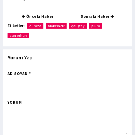
Önceki Haber
Sonraki Haber
Etiketler:
e-imza
blokzincir
çalıştay
plum
can orhun
Yorum
Yap
AD SOYAD *
YORUM