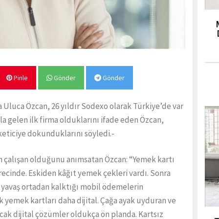
Pinle
Gönder
Gönder
 Uluca Özcan, 26 yıldır Sodexo olarak Türkiye’de var
la gelen ilk firma olduklarını ifade eden Özcan,
keticiye dokunduklarını söyledi.-
n çalışan olduğunu anımsatan Özcan: “Yemek kartı
cinde. Eskiden kâğıt yemek çekleri vardı. Sonra
ş yavaş ortadan kalktığı mobil ödemelerin
ık yemek kartları daha dijital. Çağa ayak uyduran ve
acak dijital çözümler oldukça ön planda. Kartsız