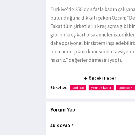
Türkiye'de 250'den fazla kadın çalışana
bulunduğuna dikkati çeken Özcan: “Devl
Fakat tüm şirketlerin kreş açma gibi 
gibi bir kreş kart olsa anneler istedikle
daha opsiyonel bir sistem inşa edebilir
bir madde çıkma konusunda tavsiyeler
hazırız.” değerlendirmesini yaptı.
Önceki Haber
Etiketler:
sodexo
yemek kartı
sodexo ka
Yorum
Yap
AD SOYAD *