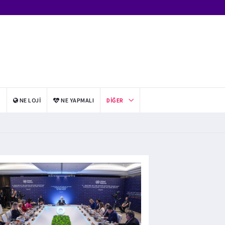
I
NE LOJI
NE YAPMALI
DIĞER