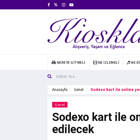
NEREYE GITMELI
NE İZLEMELI
NE D
Anasayfa
Genel
Sodexo kart ile online ye
Genel
Sodexo kart ile o
edilecek