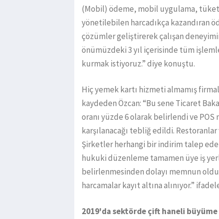
(Mobil) ödeme, mobil uygulama, tüketi
yönetilebilen harcadıkça kazandıran ödü
çözümler geliştirerek çalışan deneyimin
önümüzdeki 3 yıl içerisinde tüm işlemle
kurmak istiyoruz.” diye konuştu.
Hiç yemek kartı hizmeti almamış firm
kaydeden Özcan: “Bu sene Ticaret Baka
oranı yüzde 6 olarak belirlendi ve POS 
karşılanacağı tebliğ edildi. Restoranlar 
Şirketler herhangi bir indirim talep e
hukuki düzenleme tamamen üye iş yerle
belirlenmesinden dolayı memnun olduk. 
harcamalar kayıt altına alınıyor.” ifadel
2019'da sektörde çift haneli büyüme 