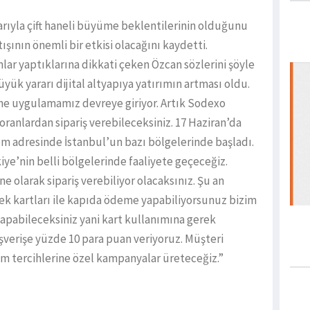
rıyla çift haneli büyüme beklentilerinin olduğunu
ışının önemli bir etkisi olacağını kaydetti.
mlar yaptıklarına dikkati çeken Özcan sözlerini şöyle
k yararı dijital altyapıya yatırımın artması oldu.
line uygulamamız devreye giriyor. Artık Sodexo
storanlardan sipariş verebileceksiniz. 17 Haziran’da
 adresinde İstanbul’un bazı bölgelerinde başladı.
kiye’nin belli bölgelerinde faaliyete geçeceğiz.
ne olarak sipariş verebiliyor olacaksınız. Şu an
ek kartları ile kapıda ödeme yapabiliyorsunuz bizim
apabileceksiniz yani kart kullanımına gerek
şverişe yüzde 10 para puan veriyoruz. Müşteri
m tercihlerine özel kampanyalar üreteceğiz.”