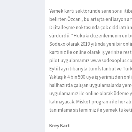
Yemek kartı sektöründe sene sonu itiba
belirten Özcan , bu artışta enflasyon art
Dijitalleşme noktasında çok ciddi atılı
sürdürdü: “Hukuki düzenlemenin en büyü
Sodexo olarak 2019 yılında yeni bir on
kartınız ile online olarak iş yerinize re
pilot uygulamamız www.sodexoplus.com
Eylül ayı itibarıyla tüm İstanbul ve Tür
Yaklaşık 4 bin 500 üye iş yerimizden onli
halihazırda çalışan uygulamalarda yem
uygulamamız ile online olarak ödeme y
kalmayacak. Misket programı ile her alı
tanımlama sistemimiz ile yemek tüketi
Kreş Kart