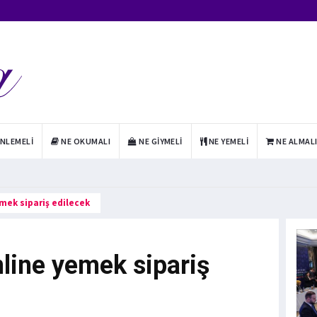
INLEMELI
NE OKUMALI
NE GIYMELI
NE YEMELI
NE ALMAL
mek sipariş edilecek
nline yemek sipariş