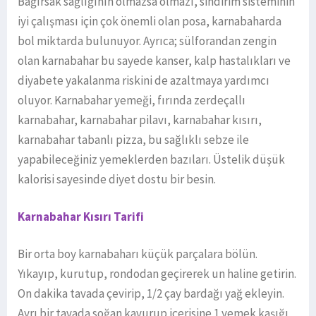
Bağırsak sağlığının olmazsa olmazı, sindirim sisteminin
iyi çalışması için çok önemli olan posa, karnabaharda
bol miktarda bulunuyor. Ayrıca; sülforandan zengin
olan karnabahar bu sayede kanser, kalp hastalıkları ve
diyabete yakalanma riskini de azaltmaya yardımcı
oluyor. Karnabahar yemeği, fırında zerdeçallı
karnabahar, karnabahar pilavı, karnabahar kısırı,
karnabahar tabanlı pizza, bu sağlıklı sebze ile
yapabileceğiniz yemeklerden bazıları. Üstelik düşük
kalorisi sayesinde diyet dostu bir besin.
Karnabahar Kısırı Tarifi
Bir orta boy karnabaharı küçük parçalara bölün.
Yıkayıp, kurutup, rondodan geçirerek un haline getirin.
On dakika tavada çevirip, 1/2 çay bardağı yağ ekleyin.
Ayrı bir tavada soğan kavurup içerisine 1 yemek kaşığı