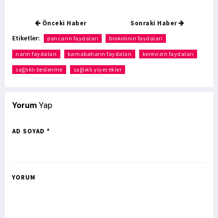
Önceki Haber
Sonraki Haber
Etiketler:
pancarın faydaları
brokolinin faydaları
narın faydaları
karnabaharın faydaları
kerevizin faydaları
sağlıklı beslenme
sağlıklı yiyecekler
Yorum
Yap
AD SOYAD *
YORUM