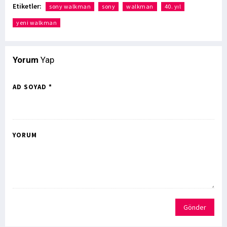
Etiketler:
sony walkman
sony
walkman
40. yıl
yeni walkman
Yorum
Yap
AD SOYAD *
YORUM
Gönder