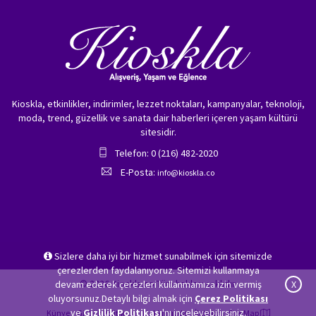
Kioskla, etkinlikler, indirimler, lezzet noktaları, kampanyalar, teknoloji,
moda, trend, güzellik ve sanata dair haberleri içeren yaşam kültürü
sitesidir.
Telefon: 0 (216) 482-2020
E-Posta:
info@kioskla.co
Sizlere daha iyi bir hizmet sunabilmek için sitemizde
çerezlerden faydalanıyoruz. Sitemizi kullanmaya
© 2026 Kioskla.co Tüm hakları saklıdır.
devam ederek çerezleri kullanmamıza izin vermiş
X
oluyorsunuz.Detaylı bilgi almak için
Çerez Politikası
ve
Gizlilik Politikası
'nı inceleyebilirsiniz.
Künye
Gizlilik Politikası
Hakkımızda
İletişim
Site Map