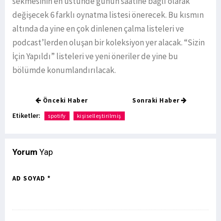
sekmesinin en üstünde günün saatine bağlı olarak
değişecek 6 farklı oynatma listesi önerecek. Bu kısmın
altında da yine en çok dinlenen çalma listeleri ve
podcast’lerden oluşan bir koleksiyon yer alacak. “Sizin
İçin Yapıldı” listeleri ve yeni öneriler de yine bu
bölümde konumlandırılacak.
Önceki Haber
Sonraki Haber
Etiketler:
spotify
kişiselleştirilmiş
Yorum
Yap
AD SOYAD *