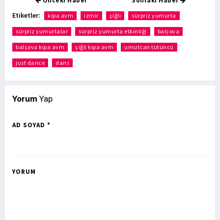
Önceki Haber
Sonraki Haber
Etiketler:
kipa avm
izmir
çiğli
sürpriz yumurta
sürpriz yumurtalar
sürpriz yumurta etkinliği
balçova
balçova kipa avm
çiğli kipa avm
umutcan tütüncü
just dance
dans
Yorum
Yap
AD SOYAD *
YORUM