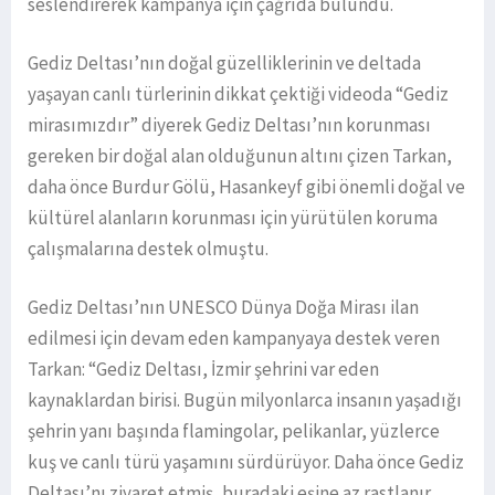
seslendirerek kampanya için çağrıda bulundu.
Gediz Deltası’nın doğal güzelliklerinin ve deltada
yaşayan canlı türlerinin dikkat çektiği videoda “Gediz
mirasımızdır” diyerek Gediz Deltası’nın korunması
gereken bir doğal alan olduğunun altını çizen Tarkan,
daha önce Burdur Gölü, Hasankeyf gibi önemli doğal ve
kültürel alanların korunması için yürütülen koruma
çalışmalarına destek olmuştu.
Gediz Deltası’nın UNESCO Dünya Doğa Mirası ilan
edilmesi için devam eden kampanyaya destek veren
Tarkan: “Gediz Deltası, İzmir şehrini var eden
kaynaklardan birisi. Bugün milyonlarca insanın yaşadığı
şehrin yanı başında flamingolar, pelikanlar, yüzlerce
kuş ve canlı türü yaşamını sürdürüyor. Daha önce Gediz
Deltası’nı ziyaret etmiş, buradaki eşine az rastlanır