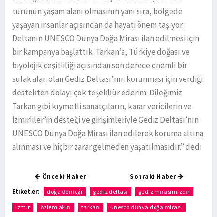
türünün yaşam alanı olmasının yanı sıra, bölgede
yaşayan insanlar açısından da hayati önem taşıyor.
Deltanın UNESCO Dünya Doğa Mirası ilan edilmesi için
bir kampanya başlattık. Tarkan’a, Türkiye doğası ve
biyolojik çeşitliliği açısından son derece önemli bir
sulak alan olan Gediz Deltası’nın korunması için verdiği
destekten dolayı çok teşekkür ederim. Dileğimiz
Tarkan gibi kıymetli sanatçıların, karar vericilerin ve
İzmirliler’in desteği ve girişimleriyle Gediz Deltası’nın
UNESCO Dünya Doğa Mirası ilan edilerek koruma altına
alınması ve hiçbir zarar gelmeden yaşatılmasıdır.” dedi
Önceki Haber
Sonraki Haber
Etiketler:
doğa derneği
gediz deltası
gediz mirasımızdır
izmir
özlem akın
tarkan
unesco dünya doğa mirası