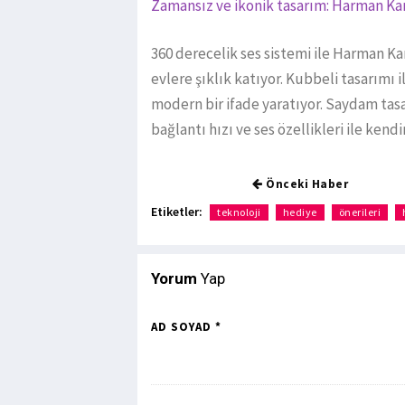
Zamansız ve ikonik tasarım: Harman Ka
360 derecelik ses sistemi ile Harman Ka
evlere şıklık katıyor. Kubbeli tasarımı i
modern bir ifade yaratıyor. Saydam tasa
bağlantı hızı ve ses özellikleri ile ken
Önceki Haber
Etiketler:
teknoloji
hediye
önerileri
Yorum
Yap
AD SOYAD *