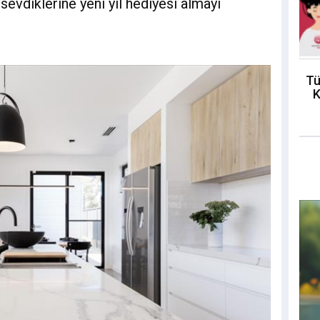
 sevdiklerine yeni yıl hediyesi almayı
Tü
K