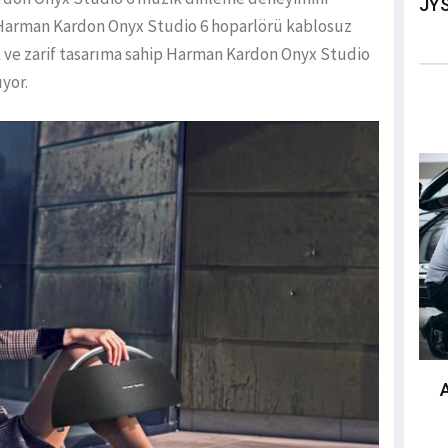
JYS
i Harman Kardon Onyx Studio 6 hoparlörü kablosuz
k ve zarif tasarıma sahip Harman Kardon Onyx Studio
yor.