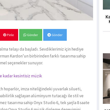
Ka
Pinle
Gönder
Gönder
 alma telaşı da başladı. Sevdiklerimiz için hediye
an Kardon’un birbirinden farklı tasarıma sahip
emmel seçenekler sunuyor.
e kadar kesintisiz müzik
hoparlör, imza niteliğindeki yuvarlak silueti,
nabilirlik sağlayan alüminyum tutacağı ile stil ve
rmez tasarıma sahip Onyx Studio 6, tek şarjla 8 saate
ardon Onyx Studio 6 müzik dinleme deneyimini