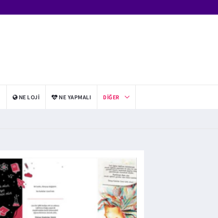
I
NE LOJI
NE YAPMALI
DIĞER