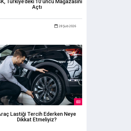
K, Türkiye’deki 10’uncu Mağazasını
Açtı
28 Şub 2026
Araç Lastiği Tercih Ederken Neye
Dikkat Etmeliyiz?