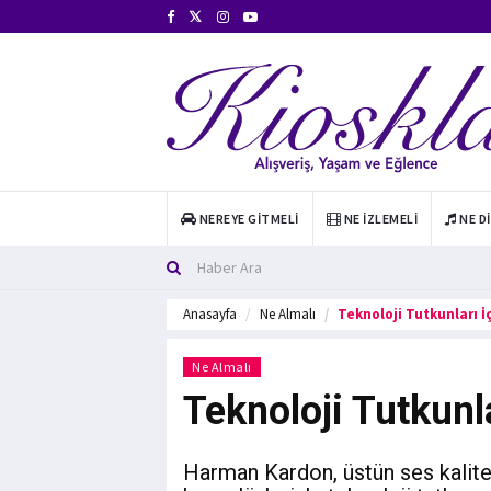
NEREYE GITMELI
NE İZLEMELI
NE D
Anasayfa
Ne Almalı
Teknoloji Tutkunları İ
Ne Almalı
Teknoloji Tutkunla
Harman Kardon, üstün ses kalites