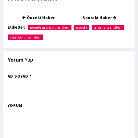
Önceki Haber
Sonraki Haber
Etiketler:
google arama trendleri
google
arama trendleri
yeni burç tarihleri
Yorum
Yap
AD SOYAD *
YORUM