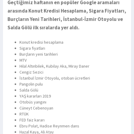
Geçtiğimiz haftanın en popüler Google aramaları
arasında Konut Kredisi Hesaplama, Sigara Fiyatları,
Burçların Yeni Tarihleri, İstanbul-İzmir Otoyolu ve
Salda Gölü ilk sıralarda yer aldı.
Konut kredisi hesaplama
Sigara fiyatları
Burçların yeni tarihleri
MTV
Hilal Altınbilek, Kubilay Aka, Miray Daner
Cengiz Sezici
İstanbul İzmir Otoyolu, otoban ücretleri
Pangolin pulu
Salda Gölü
YAŞ kararları 2019
Otobüs yangını
Cüneyt Cebenoyan
RTÜK
FED faiz kararı
Ebru Polat, Hadise Reynmen dans
Hazal Kaya, Ali Atay