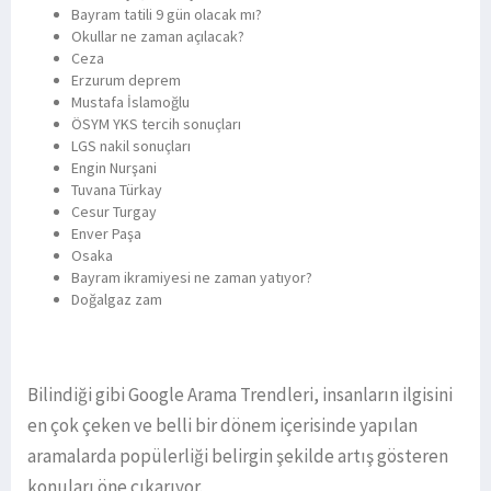
Bayram tatili 9 gün olacak mı?
Okullar ne zaman açılacak?
Ceza
Erzurum deprem
Mustafa İslamoğlu
ÖSYM YKS tercih sonuçları
LGS nakil sonuçları
Engin Nurşani
Tuvana Türkay
Cesur Turgay
Enver Paşa
Osaka
Bayram ikramiyesi ne zaman yatıyor?
Doğalgaz zam
Bilindiği gibi Google Arama Trendleri, insanların ilgisini
en çok çeken ve belli bir dönem içerisinde yapılan
aramalarda popülerliği belirgin şekilde artış gösteren
konuları öne çıkarıyor.