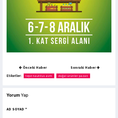
Önceki Haber
Sonraki Haber
Etiketler:
tepe nautilus avm
doğal ürünler pazarı
Yorum
Yap
AD SOYAD *