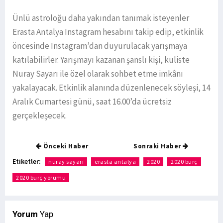
Ünlü astroloğu daha yakından tanımak isteyenler
Erasta Antalya Instagram hesabını takip edip, etkinlik
öncesinde Instagram’dan duyurulacak yarışmaya
katılabilirler. Yarışmayı kazanan şanslı kişi, kuliste
Nuray Sayarı ile özel olarak sohbet etme imkânı
yakalayacak. Etkinlik alanında düzenlenecek söyleşi, 14
Aralık Cumartesi günü, saat 16.00’da ücretsiz
gerçekleşecek.
Önceki Haber
Sonraki Haber
Etiketler:
nuray sayarı
erasta antalya
2020
2020 burç
2020 burç yorumu
Yorum
Yap