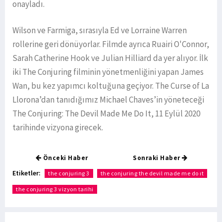
onayladı.
Wilson ve Farmiga, sırasıyla Ed ve Lorraine Warren
rollerine geri dönüyorlar. Filmde ayrıca Ruairi O'Connor,
Sarah Catherine Hook ve Julian Hilliard da yer alıyor. İlk
iki The Conjuring filminin yönetmenliğini yapan James
Wan, bu kez yapımcı koltuğuna geçiyor. The Curse of La
Llorona’dan tanıdığımız Michael Chaves’in yöneteceği
The Conjuring: The Devil Made Me Do It, 11 Eylül 2020
tarihinde vizyona girecek.
Önceki Haber
Sonraki Haber
Etiketler:
the conjuring 3
the conjuring the devil made me do ıt
the conjuring 3 vizyon tarihi