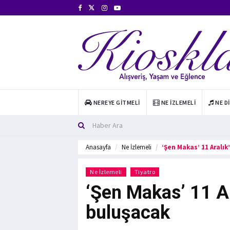
NEREYE GITMELI
NE İZLEMELI
NE D
Anasayfa
Ne İzlemeli
‘Şen Makas’ 11 Aralık
Ne İzlemeli
Tiyatro
‘Şen Makas’ 11 Ar
buluşacak