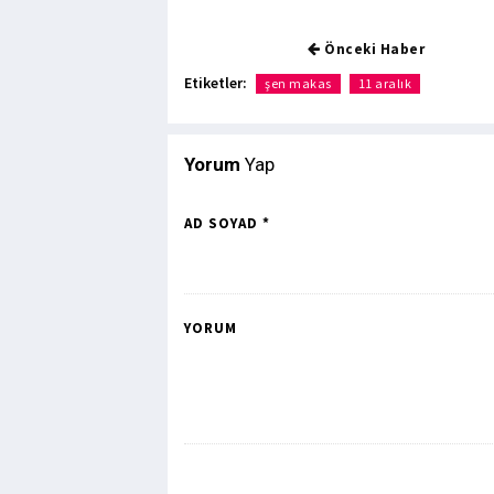
Önceki Haber
Etiketler:
şen makas
11 aralık
Yorum
Yap
AD SOYAD *
YORUM