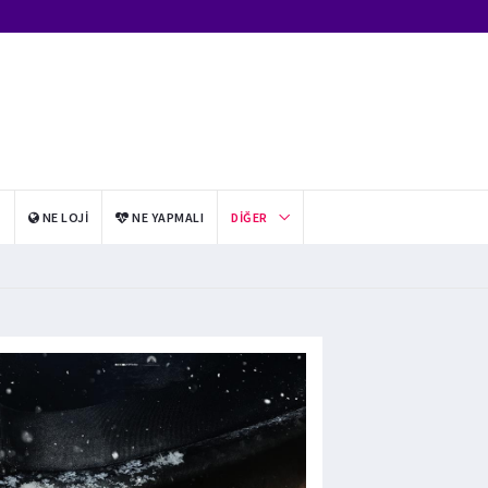
I
NE LOJI
NE YAPMALI
DIĞER