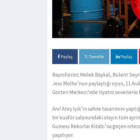
Paylaş
Tweetle
Paylaş
Başrollerini; Melek Baykal, Bülent Se
Jess Molho’nun paylaştığı oyun, 11 Ara
Gösteri Merkezi’nde tiyatro severlerle
Anıl Ateş Işık’ın sahne tasarımını yapt
bir kuaför salonundaki olayın tüm ayrın
Guiness Rekorlar Kitabı'na geçen inter
yaşatıyor.