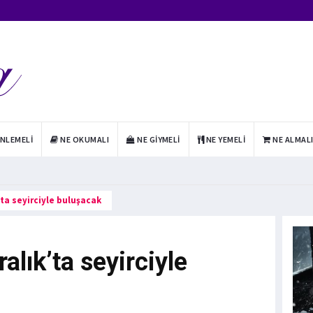
INLEMELI
NE OKUMALI
NE GIYMELI
NE YEMELI
NE ALMAL
’ta seyirciyle buluşacak
alık’ta seyirciyle