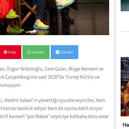
Pinle
Gönder
Gönder
yran, Özgür Yetkinoğlu, Cem Güler, Müge Kement ve
lık Çarşamba günü saat 20.30’da Trump Kültür ve
 buluşuyor.
ığı, Nedim Saban’ın yönettiği oyunda seyirciler, hem
tılarına tanıklık ediyor hem de oyuna dahil oluyor.
aktif komedi ‘Şen Makas’ seyirciye kahkaha dolu anlar
Ha