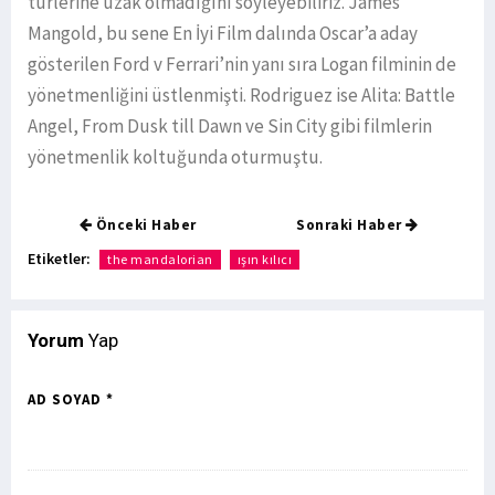
türlerine uzak olmadığını söyleyebiliriz. James
Mangold, bu sene En İyi Film dalında Oscar’a aday
gösterilen Ford v Ferrari’nin yanı sıra Logan filminin de
yönetmenliğini üstlenmişti. Rodriguez ise Alita: Battle
Angel, From Dusk till Dawn ve Sin City gibi filmlerin
yönetmenlik koltuğunda oturmuştu.
Önceki Haber
Sonraki Haber
Etiketler:
the mandalorian
ışın kılıcı
Yorum
Yap
AD SOYAD *