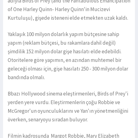
adıyla Birds of Prey (and the Fantabulous Emancipation
of One Harley Quinn- Harley Quinn'in Mucizevi
Kurtuluşu), gişede isteneni elde etmekten uzak kaldı.
Yaklaşık 100 milyon dolarlık yapım bütçesine sahip
yapım (reklam bütçesi, bu rakamlara dahil değil)
şimdilik 152 milyon dolar gişe hasılatı elde edebildi.
Otoritelere göre yapımın, en azından muhtemel bir
geleceği olması için, gişe hasılatı 250 - 300 milyon dolar
bandında olmalı.
Bbazı Hollywood sinema eleştirmenleri, Birds of Prey'i
yerden yere vurdu. Eleştirmenlerin çoğu Robbie ve
McGregor'un oyunculuklarını ve Yan'ın yönetmenliğini
överken, senaryoyu sıradan buluyor.
Filmin kadrosunda Margot Robbie, Mary Elizabeth