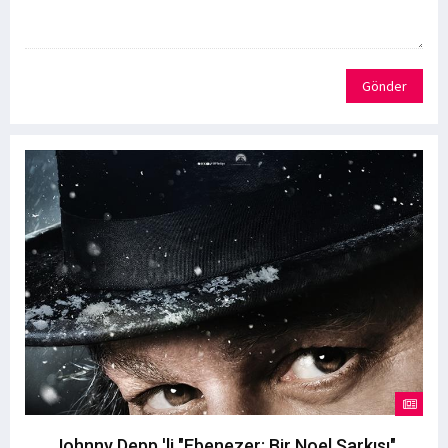
Gönder
Johnny Depp 'li "Ebenezer: Bir Noel Şarkısı"