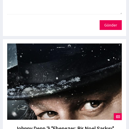
Gönder
Johnny Depp 'li "Ebenezer: Bir Noel Şarkısı"