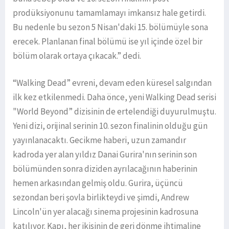
prodüksiyonunu tamamlamayı imkansız hale getirdi.
Bu nedenle bu sezon 5 Nisan'daki 15. bölümüyle sona
erecek. Planlanan final bölümü ise yıl içinde özel bir
bölüm olarak ortaya çıkacak.” dedi.
“Walking Dead” evreni, devam eden küresel salgından
ilk kez etkilenmedi. Daha önce, yeni Walking Dead serisi
"World Beyond” dizisinin de ertelendiği duyurulmuştu.
Yeni dizi, orijinal serinin 10. sezon finalinin olduğu gün
yayınlanacaktı. Gecikme haberi, uzun zamandır
kadroda yer alan yıldız Danai Gurira'nın serinin son
bölümünden sonra diziden ayrılacağının haberinin
hemen arkasından gelmiş oldu. Gurira, üçüncü
sezondan beri şovla birlikteydi ve şimdi, Andrew
Lincoln'ün yer alacağı sinema projesinin kadrosuna
katılıyor. Kapı, her ikisinin de geri dönme ihtimaline