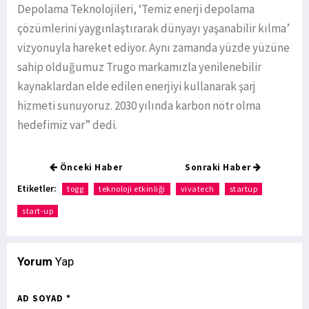
Depolama Teknolojileri, ‘Temiz enerji depolama
çözümlerini yaygınlaştırarak dünyayı yaşanabilir kılma’
vizyonuyla hareket ediyor. Aynı zamanda yüzde yüzüne
sahip olduğumuz Trugo markamızla yenilenebilir
kaynaklardan elde edilen enerjiyi kullanarak şarj
hizmeti sunuyoruz. 2030 yılında karbon nötr olma
hedefimiz var” dedi.
Önceki Haber
Sonraki Haber
Etiketler:
togg
teknoloji etkinliği
vivatech
startup
start-up
Yorum
Yap
AD SOYAD *