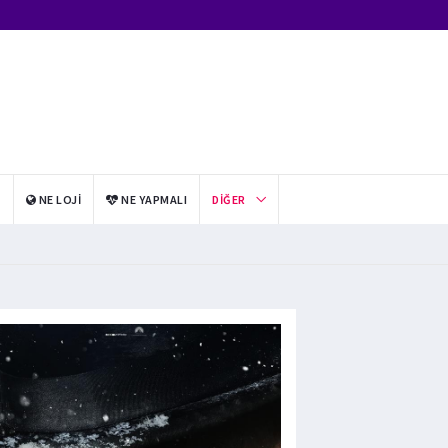
I
NE LOJI
NE YAPMALI
DIĞER