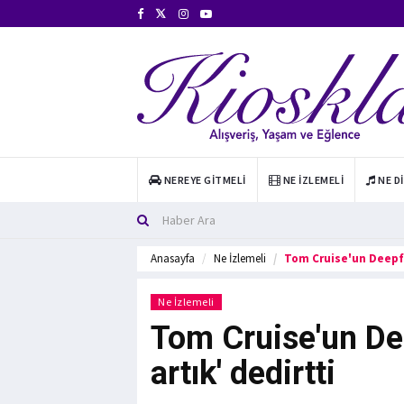
NEREYE GITMELI
NE İZLEMELI
NE D
Anasayfa
Ne İzlemeli
Tom Cruise'un Deepfa
Ne İzlemeli
Tom Cruise'un De
artık' dedirtti