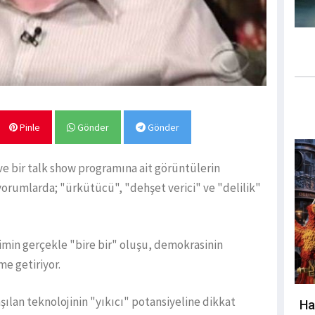
Pinle
Gönder
Gönder
ve bir talk show programına ait görüntülerin
ı yorumlarda; "ürkütücü", "dehşet verici" ve "delilik"
imin gerçekle "bire bir" oluşu, demokrasinin
me getiriyor.
aşılan teknolojinin "yıkıcı" potansiyeline dikkat
Ha