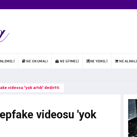
INLEMELI
NE OKUMALI
NE GIYMELI
NE YEMELI
NE ALMAL
ke videosu 'yok artık' dedirtti
epfake videosu 'yok