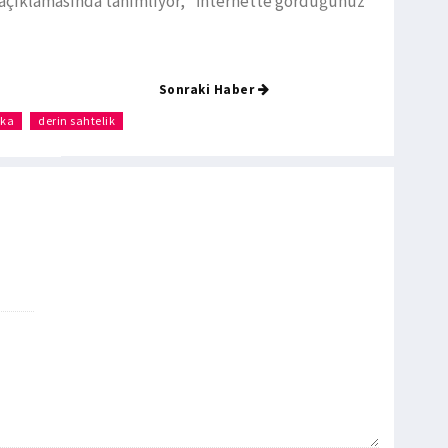
n açıklamasında tanımlıyor, "İnternette gördüğünüz
Sonraki Haber
eka
derin sahtelik