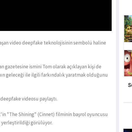
aşan video deepfake teknolojisinin sembolü haline
an gazetesine ismini Tom olarak açıklayan kişi de
n geleceği ile ilgili farkındalık yaratmak olduğunu
S
 deepfake videosu paylaştı.
'in "The Shining" (Cinnet) filminin başrol oyuncusu
yerleştirildiği görülüyor.