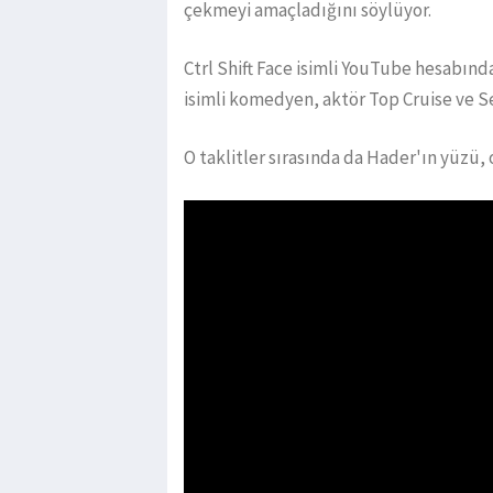
çekmeyi amaçladığını söylüyor.
Ctrl Shift Face isimli YouTube hesabında
isimli komedyen, aktör Top Cruise ve Se
O taklitler sırasında da Hader'ın yüzü, 