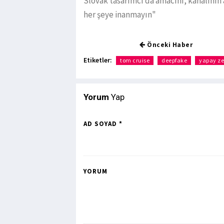
Slovak tasarımcı da amacını, kanalını
her şeye inanmayın"
Önceki Haber
Etiketler:
tom cruise
deepfake
yapay z
Yorum
Yap
AD SOYAD *
YORUM