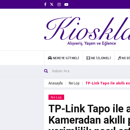
NEREYE GITMELI
NE İZLEMELI
NE D
Anasayfa
Ne Loji
TP-Link Tapo ile akıllı 
Ne Loji
TP-Link Tapo ile 
Kameradan akıllı 