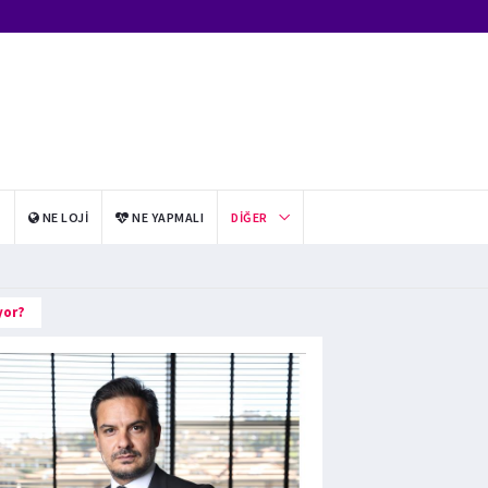
I
NE LOJI
NE YAPMALI
DIĞER
yor?