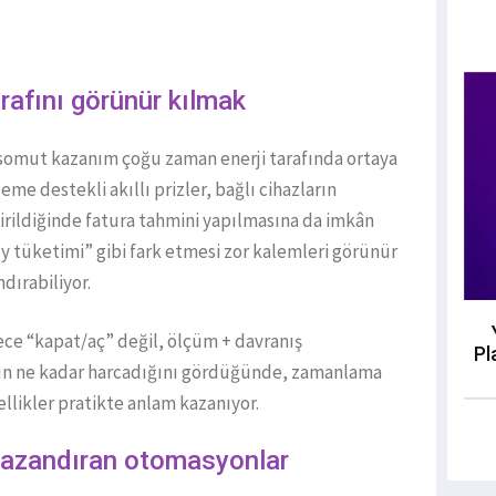
srafını görünür kılmak
 somut kazanım çoğu zaman enerji tarafında ortaya
leme destekli akıllı prizler, bağlı cihazların
 girildiğinde fatura tahmini yapılmasına da imkân
by tüketimi” gibi fark etmesi zor kalemleri görünür
ndırabiliyor.
ece “kapat/aç” değil, ölçüm + davranış
Pl
hazın ne kadar harcadığını gördüğünde, zamanlama
llikler pratikte anlam kazanıyor.
 kazandıran otomasyonlar