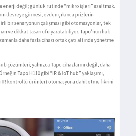
 enerji değil; günlük rutinde “mikro işleri” azaltmak.
ın devreye girmesi, evden çıkınca prizlerin
rli bir senaryonun çalışması gibi otomasyonlar, tek
n ve dikkat tasarrufu yaratabiliyor. Tapo’nun hub
amanla daha fazla cihazı ortak çatı altında yönetme
ub çözümleri; yalnızca Tapo cihazlarını değil, daha
. Örneğin Tapo H110 gibi “IR & IoT hub” yaklaşımı,
bi IR kontrollü ürünler) otomasyona dahil etme fikrini