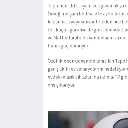
Tapo’nun iddiası yalnızca güvenlik ya da
Örneğin akşam belli saatte aydınlatman
kapanması veya sensör tetiklenince beli
tek küçük görünse de gün sonunda zama
ve Matter tarafında konumlanması da, z
fikrini güçlendiriyor.
Özellikle son dönemde tanıtılan Tapo h
geniş akıllı ev senaryolarını hedefliyor
evdeki klasik cihazları da (klima/TV gi
öne çıkarıyor.