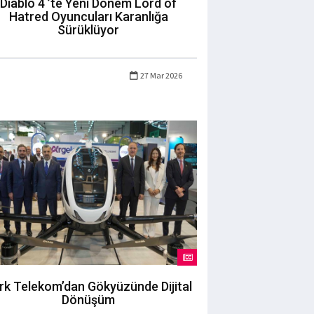
Diablo 4 ’te Yeni Dönem Lord of
Hatred Oyuncuları Karanlığa
Sürüklüyor
27 Mar 2026
rk Telekom’dan Gökyüzünde Dijital
Dönüşüm