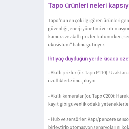
Tapo ürünleri neleri kapsı
Tapo’nun en çok ilgi gören ürünleri gene
güvenliği, enerji yönetimi ve otomasyo
kamera ve akıllı prizler bulunurken; se
ekosistem” haline getiriyor.
İhtiyaç duyduğun yerde kısaca öze
- Akıllı prizler (ör. Tapo P110): Uzakta
özelliklerle öne çıkıyor.
- Akıllı kameralar (ör. Tapo C200): Har
kayıt gibi güvenlik odaklı yeteneklerle 
- Hub ve sensörler: Kapı/pencere sensö
birleştirip otomasyon senaryolarını kola