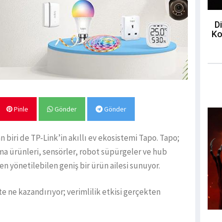
Di
Ko
Pinle
Gönder
Gönder
iri de TP-Link’in akıllı ev ekosistemi Tapo. Tapo;
atma ürünleri, sensörler, robot süpürgeler ve hub
n yönetilebilen geniş bir ürün ailesi sunuyor.
te ne kazandırıyor; verimlilik etkisi gerçekten