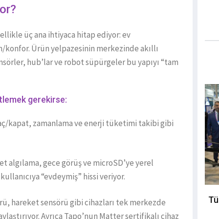
yor?
llikle üç ana ihtiyaca hitap ediyor: ev
n/konfor. Ürün yelpazesinin merkezinde akıllı
nsörler, hub’lar ve robot süpürgeler bu yapıyı “tam
tlemek gerekirse:
n aç/kapat, zamanlama ve enerji tüketimi takibi gibi
eket algılama, gece görüş ve microSD’ye yerel
kullanıcıya “evdeymiş” hissi veriyor.
Tü
rü, hareket sensörü gibi cihazları tek merkezde
ylaştırıyor. Ayrıca Tapo’nun Matter sertifikalı cihaz