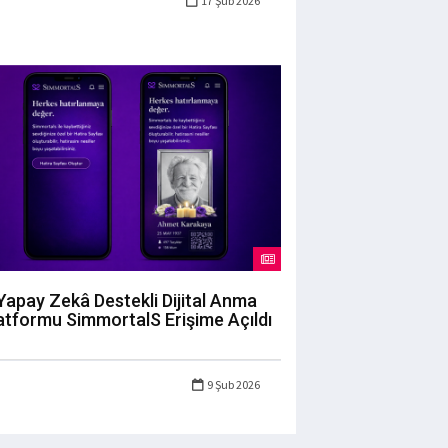
17 Şub 2026
Yapay Zekâ Destekli Dijital Anma
atformu SimmortalS Erişime Açıldı
9 Şub 2026