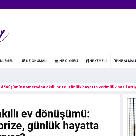
INLEMELI
NE OKUMALI
NE GIYMELI
NE YEMELI
NE ALMAL
ev dönüşümü: Kameradan akıllı prize, günlük hayatta verimlilik nasıl artı
akıllı ev dönüşümü:
prize, günlük hayatta