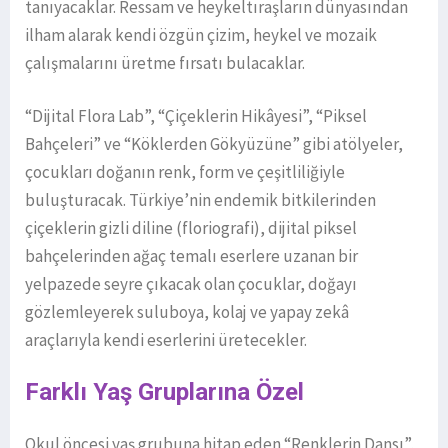
tanıyacaklar. Ressam ve heykeltıraşların dünyasından
ilham alarak kendi özgün çizim, heykel ve mozaik
çalışmalarını üretme fırsatı bulacaklar.
“Dijital Flora Lab”, “Çiçeklerin Hikâyesi”, “Piksel
Bahçeleri” ve “Köklerden Gökyüzüne” gibi atölyeler,
çocukları doğanın renk, form ve çeşitliliğiyle
buluşturacak. Türkiye’nin endemik bitkilerinden
çiçeklerin gizli diline (floriografi), dijital piksel
bahçelerinden ağaç temalı eserlere uzanan bir
yelpazede seyre çıkacak olan çocuklar, doğayı
gözlemleyerek suluboya, kolaj ve yapay zekâ
araçlarıyla kendi eserlerini üretecekler.
Farklı Yaş Gruplarına Özel
Okul öncesi yaş grubuna hitap eden “Renklerin Dansı”,