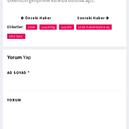
ülkemizin gelişimine katkıda bulunacağız."
Önceki Haber
Sonraki Haber
Etiketler:
ulak
uuym5g
sayem
ulak haberleşme aş
etin balc
Yorum
Yap
AD SOYAD *
YORUM