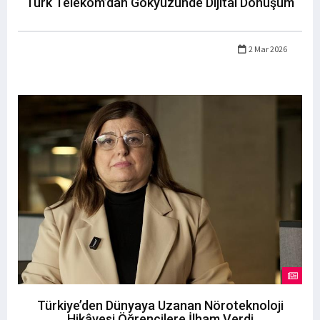
Türk Telekom’dan Gökyüzünde Dijital Dönüşüm
2 Mar 2026
Türkiye’den Dünyaya Uzanan Nöroteknoloji
Hikâyesi Öğrencilere İlham Verdi