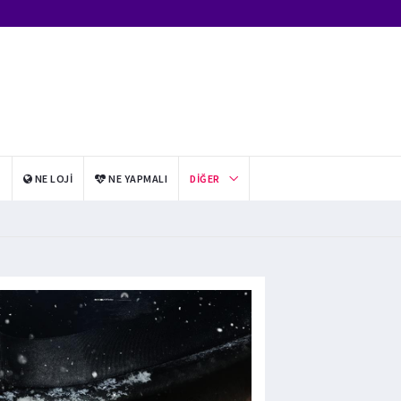
I
NE LOJI
NE YAPMALI
DIĞER