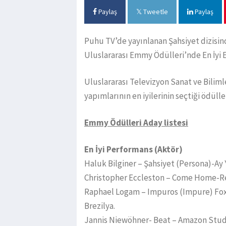
Paylaş
Tweetle
Paylaş
Puhu TV’de yayınlanan Şahsiyet dizisin
Uluslararası Emmy Ödülleri’nde En İyi 
Uluslararası Televizyon Sanat ve Bilim
yapımlarının en iyilerinin seçtiği ödüller
Emmy Ödülleri Aday listesi
En İyi Performans (Aktör)
Haluk Bilginer – Şahsiyet (Persona)-Ay
Christopher Eccleston – Come Home-Red
Raphael Logam – Impuros (Impure) Fox
Brezilya.
Jannis Niewöhner- Beat – Amazon Studio