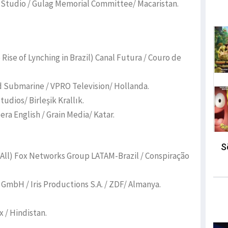
 Studio / Gulag Memorial Committee/ Macaristan.
Rise of Lynching in Brazil) Canal Futura / Couro de
ld Submarine / VPRO Television/ Hollanda.
udios/ Birleşik Krallık.
era English / Grain Media/ Katar.
S
 All) Fox Networks Group LATAM-Brazil / Conspiração
mbH / Iris Productions S.A. / ZDF/ Almanya.
 / Hindistan.