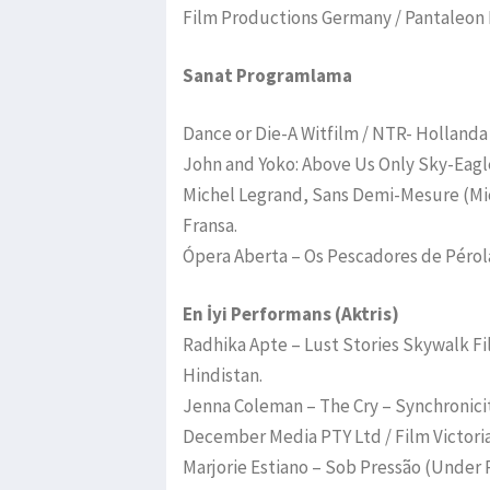
Film Productions Germany / Pantaleon 
Sanat Programlama
Dance or Die-A Witfilm / NTR- Hollanda
John and Yoko: Above Us Only Sky-Eagle
Michel Legrand, Sans Demi-Mesure (Mich
Fransa.
Ópera Aberta – Os Pescadores de Pérola
En İyi Performans (Aktris)
Radhika Apte – Lust Stories Skywalk Fi
Hindistan.
Jenna Coleman – The Cry – Synchronicity
December Media PTY Ltd / Film Victoria 
Marjorie Estiano – Sob Pressão (Under P