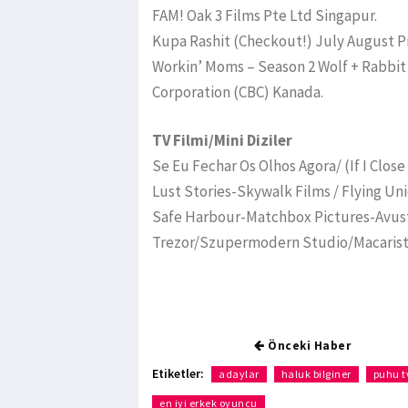
FAM! Oak 3 Films Pte Ltd Singapur.
Kupa Rashit (Checkout!) July August Pr
Workin’ Moms – Season 2 Wolf + Rabbit
Corporation (CBC) Kanada.
TV Filmi/Mini Diziler
Se Eu Fechar Os Olhos Agora/ (If I Clos
Lust Stories-Skywalk Films / Flying Un
Safe Harbour-Matchbox Pictures-Avus
Trezor/Szupermodern Studio/Macaris
Önceki Haber
Etiketler:
adaylar
haluk bilginer
puhu t
en iyi erkek oyuncu