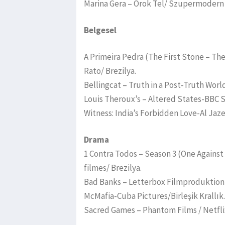
Marina Gera – Orok Tel/ Szupermodern
Belgesel
A Primeira Pedra (The First Stone – The 
Rato/ Brezilya.
Bellingcat – Truth in a Post-Truth Wor
Louis Theroux’s – Altered States-BBC St
Witness: India’s Forbidden Love-Al Jaze
Drama
1 Contra Todos – Season 3 (One Against
filmes/ Brezilya.
Bad Banks – Letterbox Filmproduktion G
McMafia-Cuba Pictures/Birleşik Krallık.
Sacred Games – Phantom Films / Netflix