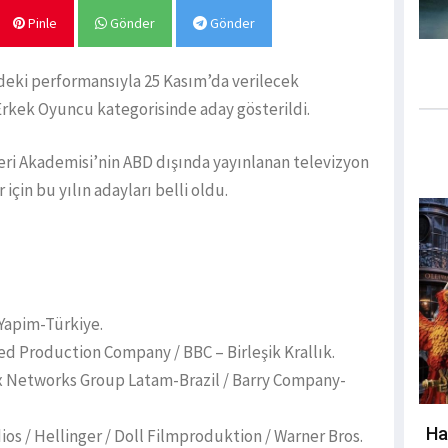
Pinle
Gönder
Gönder
deki performansıyla 25 Kasım’da verilecek
Erkek Oyuncu kategorisinde aday gösterildi.
leri Akademisi’nin ABD dışında yayınlanan televizyon
 için bu yılın adayları belli oldu.
 Yapim-Türkiye.
 Production Company / BBC – Birleşik Krallık.
 Networks Group Latam-Brazil / Barry Company-
Ha
s / Hellinger / Doll Filmproduktion / Warner Bros.