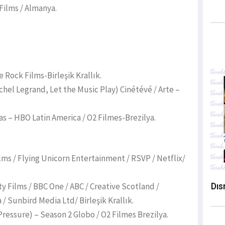
Films / Almanya.
 Rock Films-Birleşik Krallık.
el Legrand, Let the Music Play) Cinétévé / Arte –
s – HBO Latin America / O2 Filmes-Brezilya.
lms / Flying Unicorn Entertainment / RSVP / Netflix/
 Films / BBC One / ABC / Creative Scotland /
Dıs
/ Sunbird Media Ltd/ Birleşik Krallık.
ressure) – Season 2 Globo / O2 Filmes Brezilya.