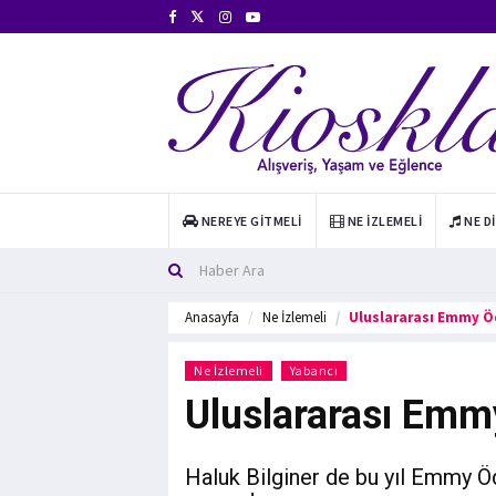
NEREYE GITMELI
NE İZLEMELI
NE D
Anasayfa
Ne İzlemeli
Uluslararası Emmy Öd
Ne İzlemeli
Yabancı
Uluslararası Emmy
Haluk Bilginer de bu yıl Emmy Öd