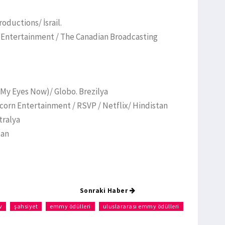
oductions/ İsrail.
 Entertainment / The Canadian Broadcasting
e My Eyes Now)/ Globo. Brezilya
icorn Entertainment / RSVP / Netflix/ Hindistan
tralya
tan
Sonraki Haber
v
şahsiyet
emmy ödülleri
uluslararası emmy ödülleri