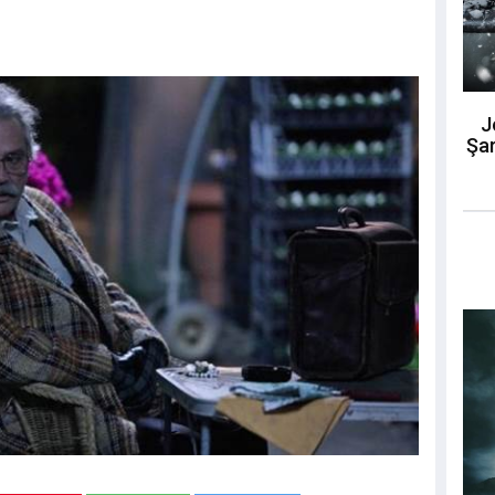
J
Şar