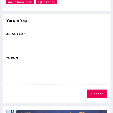
metin hara hapis
aşkın istilası
Yorum
Yap
AD SOYAD *
YORUM
Gönder