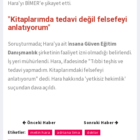
Hara'yı BİMER'e şikayet etti.
"Kitaplarımda tedavi değil felsefeyi
anlatıyorum"
Soruşturmada; Hara'ya ait İ
nsana Güven Eğitim
Danışmanlık
şirketinin faaliyet izni olmadığı belirlendi.
İş yeri mühürlendi. Hara, ifadesinde "Tıbbi teşhis ve
tedavi yapmadım. Kitaplarımdaki felsefeyi
anlatıyorum" dedi. Hara hakkında 'yetkisiz hekimlik'
suçundan dava açıldı.
Önceki Haber
Sonraki Haber
Etiketler:
metin hara
adriana lima
doktor