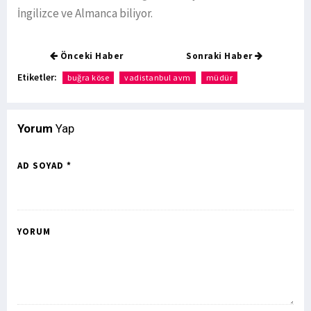
İngilizce ve Almanca biliyor.
Önceki Haber
Sonraki Haber
Etiketler:
buğra köse
vadistanbul avm
müdür
Yorum
Yap
AD SOYAD *
YORUM