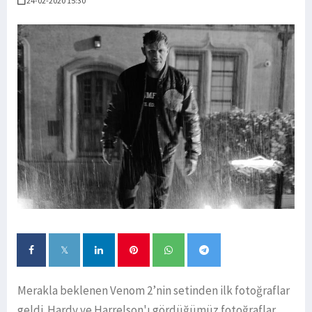
24-02-2020 15:30
Merakla beklenen Venom 2’nin setinden ilk fotoğraflar
geldi. Hardy ve Harrelson'ı gördüğümüz fotoğraflar,