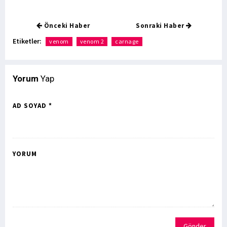
Önceki Haber
Sonraki Haber
Etiketler:
venom
venom 2
carnage
Yorum
Yap
AD SOYAD *
YORUM
Gönder