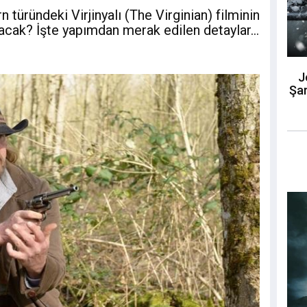
 türündeki Virjinyalı (The Virginian) filminin
acak? İşte yapımdan merak edilen detaylar...
J
Şar