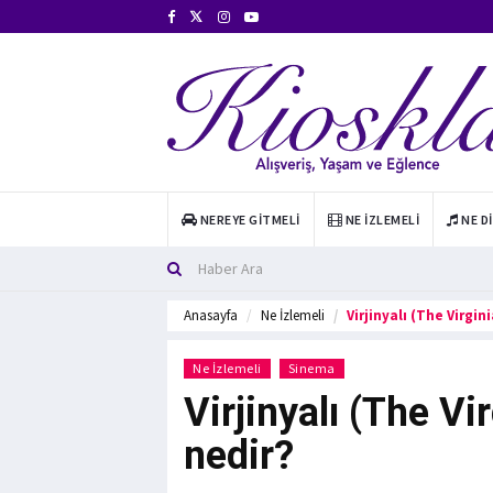
NEREYE GITMELI
NE İZLEMELI
NE D
Anasayfa
Ne İzlemeli
Virjinyalı (The Virgi
Ne İzlemeli
Sinema
Virjinyalı (The Vi
nedir?