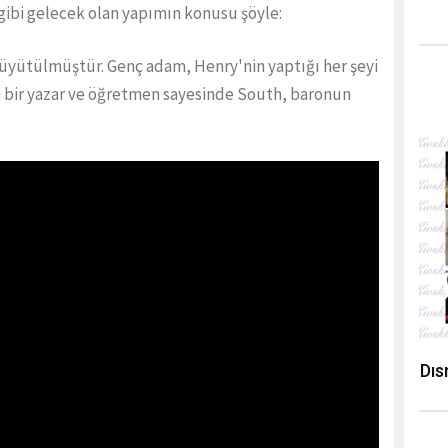
ç gibi gelecek olan yapımın konusu şöyle:
büyütülmüştür. Genç adam, Henry'nin yaptığı her şeyi
 bir yazar ve öğretmen sayesinde South, baronun
Dıs