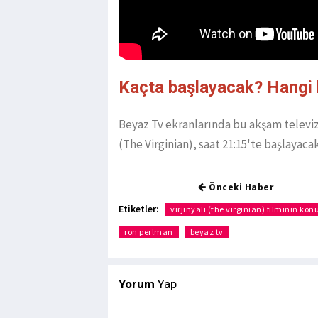
Kaçta başlayacak? Hangi
Beyaz Tv ekranlarında bu akşam televizyo
(The Virginian), saat 21:15'te başlayaca
Önceki Haber
Etiketler:
virjinyalı (the virginian) filminin kon
ron perlman
beyaz tv
Yorum
Yap