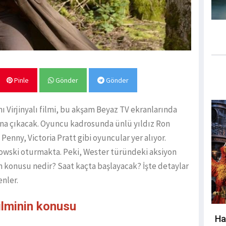
Pinle
Gönder
Gönder
ı Virjinyalı filmi, bu akşam Beyaz TV ekranlarında
ısına çıkacak. Oyuncu kadrosunda ünlü yıldız Ron
enny, Victoria Pratt gibi oyuncular yer alıyor.
ski oturmakta. Peki, Wester türündeki aksiyon
nin konusu nedir? Saat kaçta başlayacak? İşte detaylar
enler.
filminin konusu
Ha