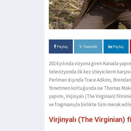
Paylaş
Tweetle
Paylaş
2014 yılında vizyona giren Kanada yapım
televizyonda ilk kez izleyicilerin karş
Perlman dışında Trace Adkins, Brendan P
Yönetmen koltuğunda ise Thomas Makow
yapımı, Virjinyalı (The Virginian) filmi
ve fragmanıyla birlikte tüm merak edil
Virjinyalı (The Virginian) 