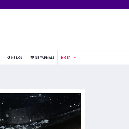
I
NE LOJI
NE YAPMALI
DIĞER