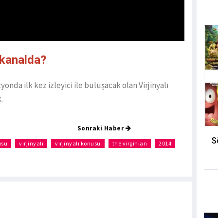
 kanalda?
nda ilk kez izleyici ile buluşacak olan Virjinyalı
k.
Sonraki Haber
S
usu
virjinyalı
virjinyalı konusu
the virginian
2014