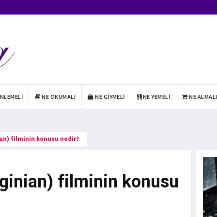
INLEMELI
NE OKUMALI
NE GIYMELI
NE YEMELI
NE ALMAL
nian) filminin konusu nedir?
rginian) filminin konusu