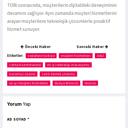
TOBi sonrasında, müşterilerin dijitaldeki deneyiminin
devamını sağlıyor. Aynı zamanda müşteri hizmetlerini
arayan müşterilere teknolojik çözümlerle proaktif
hizmet sunuyor.
Önceki Haber
Sonraki Haber
Etiketler:
vodafone türkiye
müşteri hizmetleri
ödül
contactcenterworld
en iyi teknoloji inovasyonu
kurumiçi çözüm
canlı destek çözümü
en iyi müşteri hizmetleri
dünya birincisi
ikincisi
Yorum
Yap
AD SOYAD *