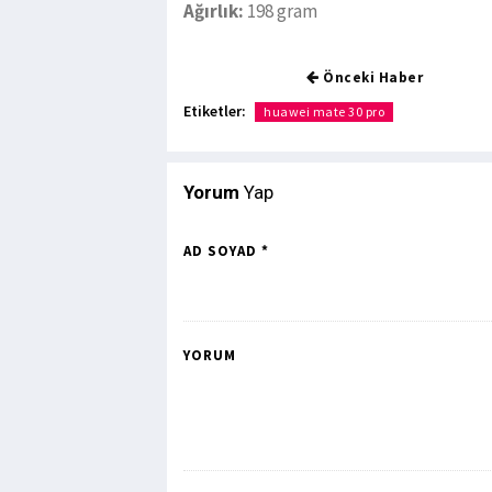
Ağırlık:
198 gram
Önceki Haber
Etiketler:
huawei mate 30 pro
Yorum
Yap
AD SOYAD *
YORUM