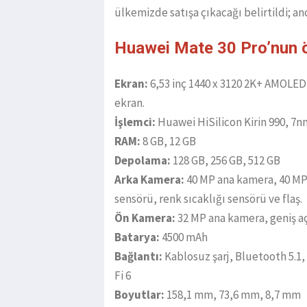
ülkemizde satışa çıkacağı belirtildi; a
Huawei Mate 30 Pro’nun ö
Ekran:
6,53 inç 1440 x 3120 2K+ AMOLED,
ekran.
İşlemci:
Huawei HiSilicon Kirin 990, 7n
RAM:
8 GB, 12 GB
Depolama:
128 GB, 256 GB, 512 GB
Arka Kamera:
40 MP ana kamera, 40 MP
sensörü, renk sıcaklığı sensörü ve flaş.
Ön Kamera:
32 MP ana kamera, geniş aç
Batarya:
4500 mAh
Bağlantı:
Kablosuz şarj, Bluetooth 5.1,
Fi 6
Boyutlar:
158,1 mm, 73,6 mm, 8,7 mm