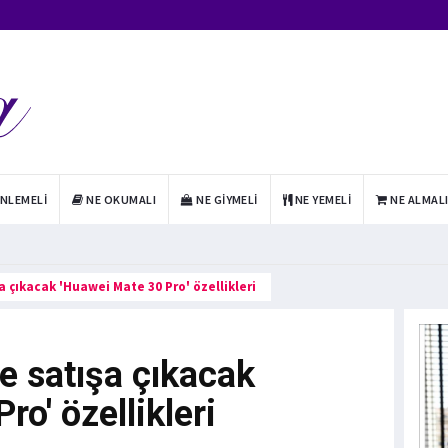
INLEMELI
NE OKUMALI
NE GIYMELI
NE YEMELI
NE ALMAL
a çıkacak 'Huawei Mate 30 Pro' özellikleri
e satışa çıkacak
o' özellikleri