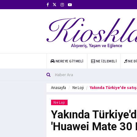
NEREYE GITMELI
NE İZLEMELI
NE D
Anasayfa
Ne Loji
Yakında Türkiye'de satış
Ne Loji
Yakında Türkiye'd
'Huawei Mate 30 Pr