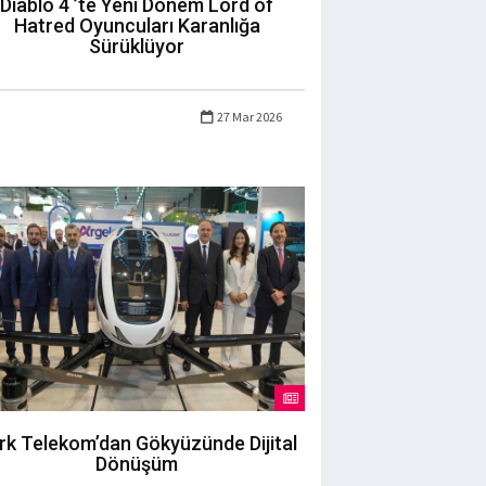
Diablo 4 ’te Yeni Dönem Lord of
Hatred Oyuncuları Karanlığa
Sürüklüyor
27 Mar 2026
rk Telekom’dan Gökyüzünde Dijital
Dönüşüm