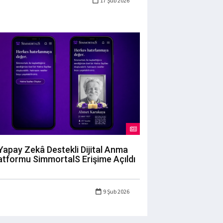
17 Şub 2026
Yapay Zekâ Destekli Dijital Anma
atformu SimmortalS Erişime Açıldı
9 Şub 2026