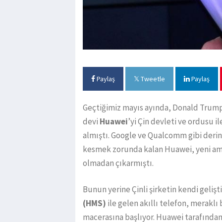
Paylaş
Tweetle
Paylaş
Geçtiğimiz mayıs ayında, Donald Trump
devi
Huawei
’yi Çin devleti ve ordusu 
almıştı. Google ve Qualcomm gibi derin ti
kesmek zorunda kalan Huawei, yeni am
olmadan çıkarmıştı.
Bunun yerine Çinli şirketin kendi geliş
(HMS)
ile gelen akıllı telefon, meraklı
macerasına başlıyor. Huawei tarafında