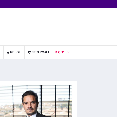
I
NE LOJI
NE YAPMALI
DIĞER