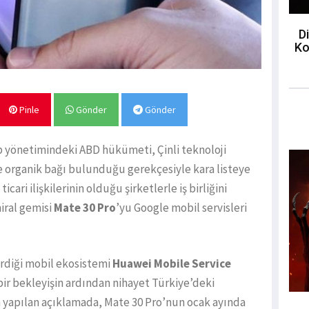
Di
Ko
Pinle
Gönder
Gönder
 yönetimindeki ABD hükümeti, Çinli teknoloji
ile organik bağı bulunduğu gerekçesiyle kara listeye
cari ilişkilerinin olduğu şirketlerle iş birliğini
iral gemisi
Mate 30 Pro
’yu Google mobil servisleri
tirdiği mobil ekosistemi
Huawei Mobile Service
 bir bekleyişin ardından nihayet Türkiye’deki
n yapılan açıklamada, Mate 30 Pro’nun ocak ayında