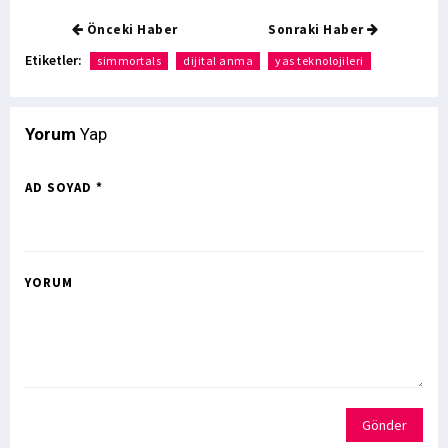
Önceki Haber
Sonraki Haber
Etiketler:
simmortals
dijital anma
yas teknolojileri
Yorum
Yap
AD SOYAD *
YORUM
Gönder