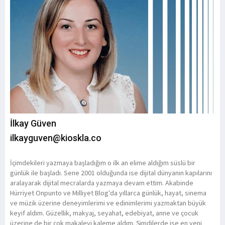
İlkay Güven
ilkayguven@kioskla.co
İçimdekileri yazmaya başladığım o ilk an elime aldığım süslü bir
günlük ile başladı. Sene 2001 olduğunda ise dijital dünyanın kapılarını
aralayarak dijital mecralarda yazmaya devam ettim. Akabinde
Hürriyet Onpunto ve Milliyet Blog'da yıllarca günlük, hayat, sinema
ve müzik üzerine deneyimlerimi ve edinimlerimi yazmaktan büyük
keyif aldım. Güzellik, makyaj, seyahat, edebiyat, anne ve çocuk
üzerine de bir çok makaleyi kaleme aldım. Şimdilerde ise en yeni