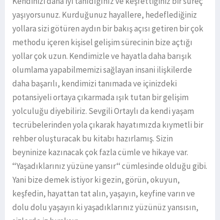
Kendinizi daha iyi tanıdığınız ve keşfettiğiniz bir süreç
yaşıyorsunuz. Kurduğunuz hayallere, hedeflediğiniz
yollara sizi götüren aydın bir bakış açısı getiren bir çok
methodu içeren kişisel gelişim sürecinin bize açtığı
yollar çok uzun. Kendimizle ve hayatla daha barışık
olumlama yapabilmemizi sağlayan insani ilişkilerde
daha başarılı, kendimizi tanımada ve içinizdeki
potansiyeli ortaya çıkarmada ışık tutan bir gelişim
yolculuğu diyebiliriz. Sevgili Ortaylı da kendi yaşam
tecrübelerinden yola çıkarak hayatımızda kıymetli bir
rehber oluşturacak bu kitabı hazırlamış. Sizin
beyninize kazınacak çok fazla cümle ve hikaye var.
‘‘Yaşadıklarınız yüzüne yansır‘‘ cümlesinde olduğu gibi.
Yani bize demek istiyor ki gezin, görün, okuyun,
keşfedin, hayattan tat alın, yaşayın, keyfine varın ve
dolu dolu yaşayın ki yaşadıklarınız yüzünüz yansısın,