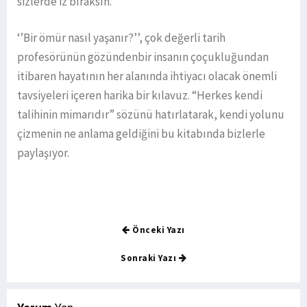
sizlerde iz bıraksın.
‘’Bir ömür nasıl yaşanır?’’, çok değerli tarih
profesörünün gözündenbir insanın çoçukluğundan
itibaren hayatının her alanında ihtiyacı olacak önemli
tavsiyeleri içeren harika bir kılavuz. “Herkes kendi
talihinin mimarıdır” sözünü hatırlatarak, kendi yolunu
çizmenin ne anlama geldiğini bu kitabında bizlerle
paylaşıyor.
Önceki Yazı
Sonraki Yazı