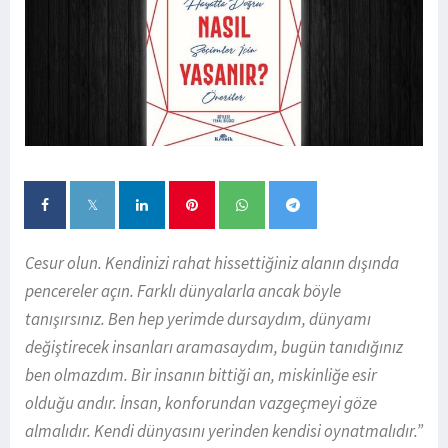
Cesur olun. Kendinizi rahat hissettiğiniz alanın dışında
pencereler açın. Farklı dünyalarla ancak böyle
tanışırsınız. Ben hep yerimde dursaydım, dünyamı
değiştirecek insanları aramasaydım, bugün tanıdığınız
ben olmazdım. Bir insanın bittiği an, miskinliğe esir
olduğu andır. İnsan, konforundan vazgeçmeyi göze
almalıdır. Kendi dünyasını yerinden kendisi oynatmalıdır.”