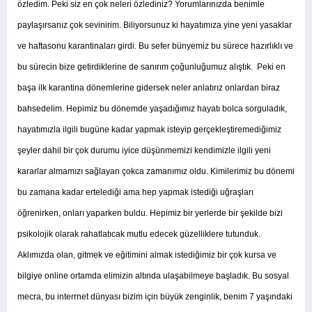
özledim. Peki siz en çok neleri özlediniz? Yorumlarınızda benimle
paylaşırsanız çok sevinirim. Biliyorsunuz ki hayatımıza yine yeni yasaklar
ve haftasonu karantinaları girdi. Bu sefer bünyemiz bu sürece hazırlıklı ve
bu sürecin bize getirdiklerine de sanırım çoğunluğumuz alıştık. Peki en
başa ilk karantina dönemlerine gidersek neler anlatırız onlardan biraz
bahsedelim. Hepimiz bu dönemde yaşadığımız hayatı bolca sorguladık,
hayatımızla ilgili bugüne kadar yapmak isteyip gerçekleştiremediğimiz
şeyler dahil bir çok durumu iyice düşünmemizi kendimizle ilgili yeni
kararlar almamızı sağlayan çokca zamanımız oldu. Kimilerimiz bu dönemi
bu zamana kadar ertelediği ama hep yapmak istediği uğraşları
öğrenirken, onları yaparken buldu. Hepimiz bir yerlerde bir şekilde bizi
psikolojik olarak rahatlatıcak mutlu edecek güzelliklere tutunduk.
Aklımızda olan, gitmek ve eğitimini almak istediğimiz bir çok kursa ve
bilgiye online ortamda elimizin altında ulaşabilmeye başladık. Bu sosyal
mecra, bu interrnet dünyası bizim için büyük zenginlik, benim 7 yaşındaki