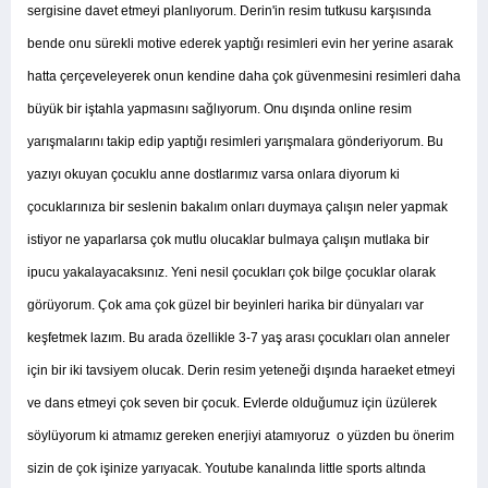
sergisine davet etmeyi planlıyorum. Derin'in resim tutkusu karşısında
bende onu sürekli motive ederek yaptığı resimleri evin her yerine asarak
hatta çerçeveleyerek onun kendine daha çok güvenmesini resimleri daha
büyük bir iştahla yapmasını sağlıyorum. Onu dışında online resim
yarışmalarını takip edip yaptığı resimleri yarışmalara gönderiyorum. Bu
yazıyı okuyan çocuklu anne dostlarımız varsa onlara diyorum ki
çocuklarınıza bir seslenin bakalım onları duymaya çalışın neler yapmak
istiyor ne yaparlarsa çok mutlu olucaklar bulmaya çalışın mutlaka bir
ipucu yakalayacaksınız. Yeni nesil çocukları çok bilge çocuklar olarak
görüyorum. Çok ama çok güzel bir beyinleri harika bir dünyaları var
keşfetmek lazım. Bu arada özellikle 3-7 yaş arası çocukları olan anneler
için bir iki tavsiyem olucak. Derin resim yeteneği dışında haraeket etmeyi
ve dans etmeyi çok seven bir çocuk. Evlerde olduğumuz için üzülerek
söylüyorum ki atmamız gereken enerjiyi atamıyoruz o yüzden bu önerim
sizin de çok işinize yarıyacak. Youtube kanalında little sports altında