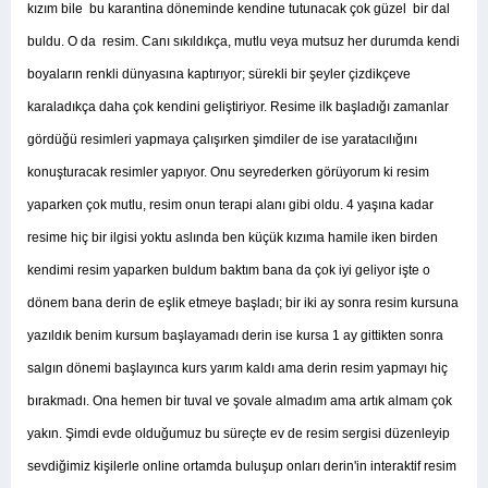
kızım bile bu karantina döneminde kendine tutunacak çok güzel bir dal
buldu. O da resim. Canı sıkıldıkça, mutlu veya mutsuz her durumda kendi
boyaların renkli dünyasına kaptırıyor; sürekli bir şeyler çizdikçeve
karaladıkça daha çok kendini geliştiriyor. Resime ilk başladığı zamanlar
gördüğü resimleri yapmaya çalışırken şimdiler de ise yaratacılığını
konuşturacak resimler yapıyor. Onu seyrederken görüyorum ki resim
yaparken çok mutlu, resim onun terapi alanı gibi oldu. 4 yaşına kadar
resime hiç bir ilgisi yoktu aslında ben küçük kızıma hamile iken birden
kendimi resim yaparken buldum baktım bana da çok iyi geliyor işte o
dönem bana derin de eşlik etmeye başladı; bir iki ay sonra resim kursuna
yazıldık benim kursum başlayamadı derin ise kursa 1 ay gittikten sonra
salgın dönemi başlayınca kurs yarım kaldı ama derin resim yapmayı hiç
bırakmadı. Ona hemen bir tuval ve şovale almadım ama artık almam çok
yakın. Şimdi evde olduğumuz bu süreçte ev de resim sergisi düzenleyip
sevdiğimiz kişilerle online ortamda buluşup onları derin'in interaktif resim