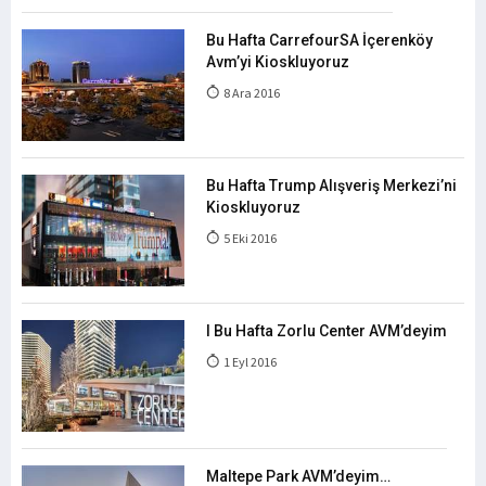
Bu Hafta CarrefourSA İçerenköy
Avm’yi Kioskluyoruz
8 Ara 2016
Bu Hafta Trump Alışveriş Merkezi’ni
Kioskluyoruz
5 Eki 2016
I Bu Hafta Zorlu Center AVM’deyim
1 Eyl 2016
Maltepe Park AVM’deyim…