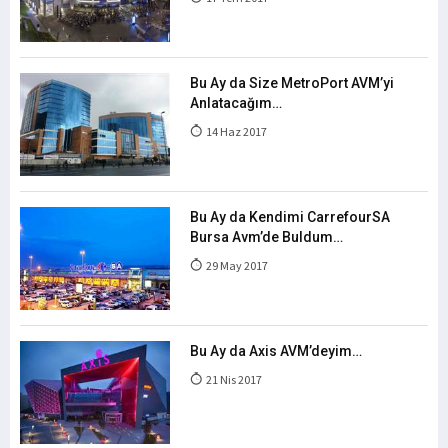
Bu Ay da Size MetroPort AVM’yi
Anlatacağım…
14 Haz 2017
Bu Ay da Kendimi CarrefourSA
Bursa Avm’de Buldum…
29 May 2017
Bu Ay da Axis AVM’deyim…
21 Nis 2017