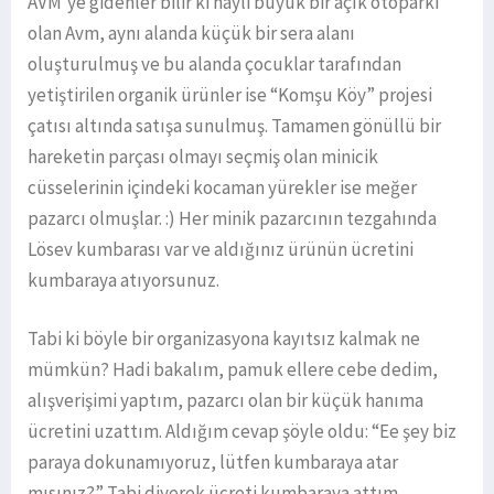
AVM’ye gidenler bilir ki hayli büyük bir açık otoparkı
olan Avm, aynı alanda küçük bir sera alanı
oluşturulmuş ve bu alanda çocuklar tarafından
yetiştirilen organik ürünler ise “Komşu Köy” projesi
çatısı altında satışa sunulmuş. Tamamen gönüllü bir
hareketin parçası olmayı seçmiş olan minicik
cüsselerinin içindeki kocaman yürekler ise meğer
pazarcı olmuşlar. :) Her minik pazarcının tezgahında
Lösev kumbarası var ve aldığınız ürünün ücretini
kumbaraya atıyorsunuz.
Tabi ki böyle bir organizasyona kayıtsız kalmak ne
mümkün? Hadi bakalım, pamuk ellere cebe dedim,
alışverişimi yaptım, pazarcı olan bir küçük hanıma
ücretini uzattım. Aldığım cevap şöyle oldu: “Ee şey biz
paraya dokunamıyoruz, lütfen kumbaraya atar
mısınız?” Tabi diyerek ücreti kumbaraya attım