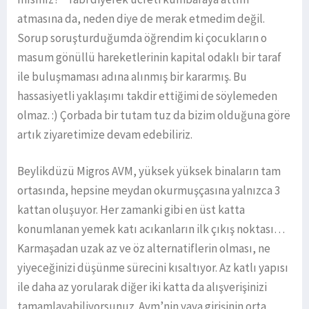
atmasına da, neden diye de merak etmedim değil.
Sorup soruşturduğumda öğrendim ki çocukların o
masum gönüllü hareketlerinin kapital odaklı bir taraf
ile buluşmaması adına alınmış bir kararmış. Bu
hassasiyetli yaklaşımı takdir ettiğimi de söylemeden
olmaz. :) Çorbada bir tutam tuz da bizim olduğuna göre
artık ziyaretimize devam edebiliriz.
Beylikdüzü Migros AVM, yüksek yüksek binaların tam
ortasında, hepsine meydan okurmuşçasına yalnızca 3
kattan oluşuyor. Her zamanki gibi en üst katta
konumlanan yemek katı acıkanların ilk çıkış noktası…
Karmaşadan uzak az ve öz alternatiflerin olması, ne
yiyeceğinizi düşünme sürecini kısaltıyor. Az katlı yapısı
ile daha az yorularak diğer iki katta da alışverişinizi
tamamlayabiliyorsunuz. Avm’nin yaya girişinin orta