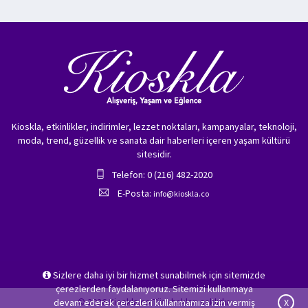
Kioskla, etkinlikler, indirimler, lezzet noktaları, kampanyalar, teknoloji,
moda, trend, güzellik ve sanata dair haberleri içeren yaşam kültürü
sitesidir.
Telefon: 0 (216) 482-2020
E-Posta:
info@kioskla.co
Sizlere daha iyi bir hizmet sunabilmek için sitemizde
çerezlerden faydalanıyoruz. Sitemizi kullanmaya
© 2026 Kioskla.co Tüm hakları saklıdır.
devam ederek çerezleri kullanmamıza izin vermiş
X