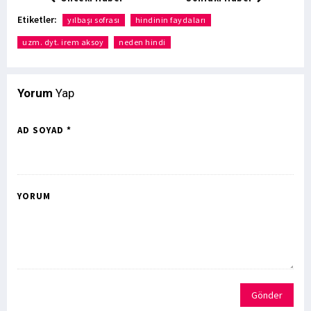
Etiketler:
yılbaşı sofrası
hindinin faydaları
uzm. dyt. irem aksoy
neden hindi
Yorum
Yap
AD SOYAD *
YORUM
Gönder